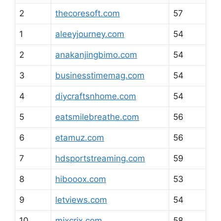
2
thecoresoft.com
57
1
aleeyjourney.com
54
2
anakanjingbimo.com
54
3
businesstimemag.com
54
4
diycraftsnhome.com
54
5
eatsmilebreathe.com
56
6
etamuz.com
56
7
hdsportstreaming.com
59
8
hibooox.com
53
9
letviews.com
54
10
mixcrix.com
58