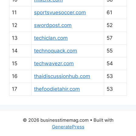
11
sportsvuesoccer.com
61
12
swordpost.com
52
13
techiclan.com
57
14
technoquack.com
55
15
techwavezr.com
54
16
thaidiscussionhub.com
53
17
thefoodietahir.com
53
© 2026 businesstimemag.com
• Built with
GeneratePress