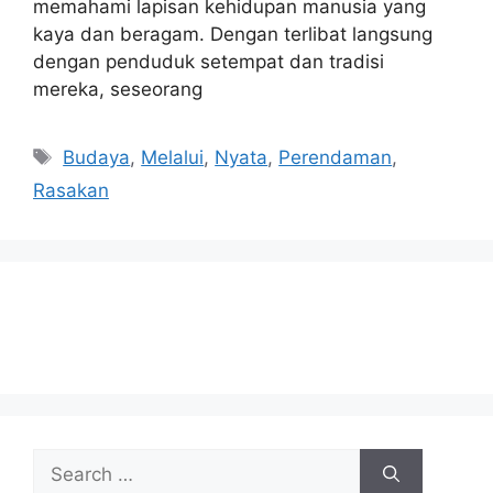
memahami lapisan kehidupan manusia yang
kaya dan beragam. Dengan terlibat langsung
dengan penduduk setempat dan tradisi
mereka, seseorang
Tags
Budaya
,
Melalui
,
Nyata
,
Perendaman
,
Rasakan
Search
for: