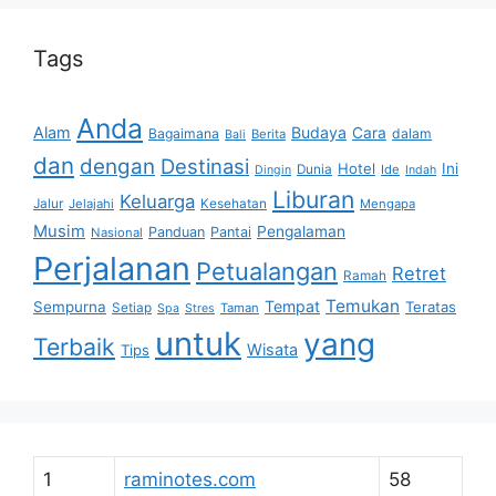
Tags
Anda
Alam
Budaya
Cara
Bagaimana
dalam
Berita
Bali
dan
dengan
Destinasi
Hotel
Ini
Dunia
Ide
Dingin
Indah
Liburan
Keluarga
Jalur
Jelajahi
Kesehatan
Mengapa
Musim
Pengalaman
Panduan
Pantai
Nasional
Perjalanan
Petualangan
Retret
Ramah
Temukan
Tempat
Sempurna
Teratas
Setiap
Taman
Spa
Stres
untuk
yang
Terbaik
Wisata
Tips
1
raminotes.com
58