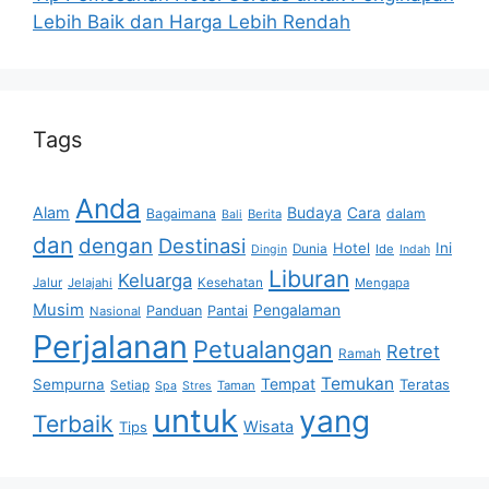
Lebih Baik dan Harga Lebih Rendah
Tags
Anda
Alam
Budaya
Cara
Bagaimana
dalam
Berita
Bali
dan
dengan
Destinasi
Hotel
Ini
Dunia
Ide
Dingin
Indah
Liburan
Keluarga
Jalur
Jelajahi
Kesehatan
Mengapa
Musim
Pengalaman
Panduan
Pantai
Nasional
Perjalanan
Petualangan
Retret
Ramah
Temukan
Tempat
Sempurna
Teratas
Setiap
Taman
Spa
Stres
untuk
yang
Terbaik
Wisata
Tips