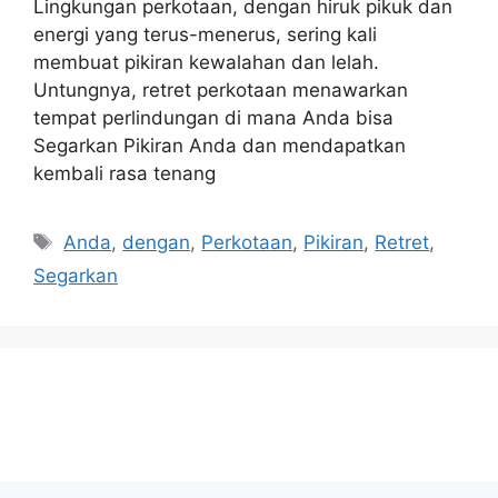
Lingkungan perkotaan, dengan hiruk pikuk dan
energi yang terus-menerus, sering kali
membuat pikiran kewalahan dan lelah.
Untungnya, retret perkotaan menawarkan
tempat perlindungan di mana Anda bisa
Segarkan Pikiran Anda dan mendapatkan
kembali rasa tenang
Tags
Anda
,
dengan
,
Perkotaan
,
Pikiran
,
Retret
,
Segarkan