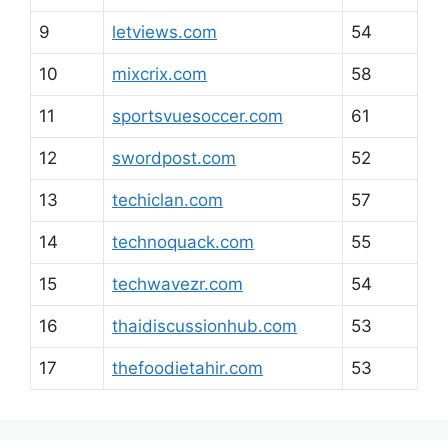
9
letviews.com
54
10
mixcrix.com
58
11
sportsvuesoccer.com
61
12
swordpost.com
52
13
techiclan.com
57
14
technoquack.com
55
15
techwavezr.com
54
16
thaidiscussionhub.com
53
17
thefoodietahir.com
53