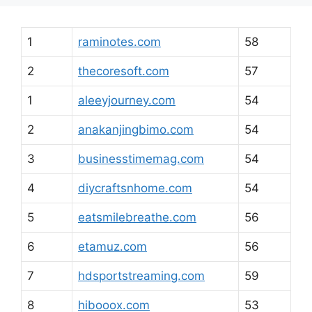
1
raminotes.com
58
2
thecoresoft.com
57
1
aleeyjourney.com
54
2
anakanjingbimo.com
54
3
businesstimemag.com
54
4
diycraftsnhome.com
54
5
eatsmilebreathe.com
56
6
etamuz.com
56
7
hdsportstreaming.com
59
8
hibooox.com
53