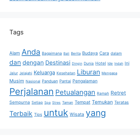
Tags
Anda
Alam
Budaya
Cara
Bagaimana
dalam
Berita
Bali
dan
dengan
Destinasi
Hotel
Ini
Dunia
Ide
Dingin
Indah
Liburan
Keluarga
Jalur
Jelajahi
Kesehatan
Mengapa
Musim
Pengalaman
Panduan
Pantai
Nasional
Perjalanan
Petualangan
Retret
Ramah
Temukan
Tempat
Sempurna
Teratas
Setiap
Taman
Spa
Stres
untuk
yang
Terbaik
Wisata
Tips