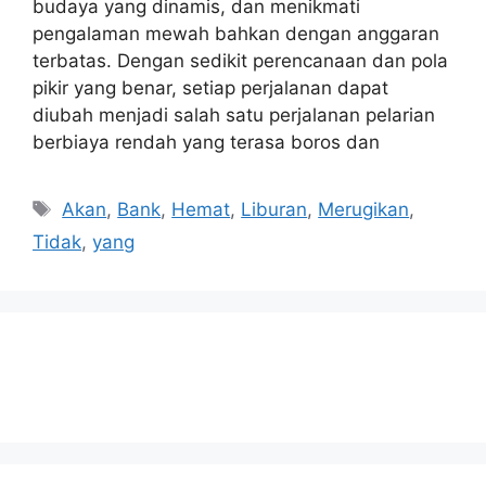
budaya yang dinamis, dan menikmati
pengalaman mewah bahkan dengan anggaran
terbatas. Dengan sedikit perencanaan dan pola
pikir yang benar, setiap perjalanan dapat
diubah menjadi salah satu perjalanan pelarian
berbiaya rendah yang terasa boros dan
Tags
Akan
,
Bank
,
Hemat
,
Liburan
,
Merugikan
,
Tidak
,
yang