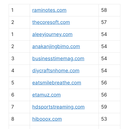
1
raminotes.com
58
2
thecoresoft.com
57
1
aleeyjourney.com
54
2
anakanjingbimo.com
54
3
businesstimemag.com
54
4
diycraftsnhome.com
54
5
eatsmilebreathe.com
56
6
etamuz.com
56
7
hdsportstreaming.com
59
8
hibooox.com
53