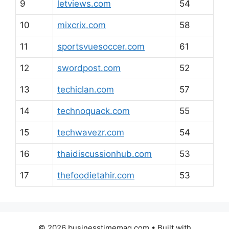
9
letviews.com
54
10
mixcrix.com
58
11
sportsvuesoccer.com
61
12
swordpost.com
52
13
techiclan.com
57
14
technoquack.com
55
15
techwavezr.com
54
16
thaidiscussionhub.com
53
17
thefoodietahir.com
53
© 2026 businesstimemag.com
• Built with