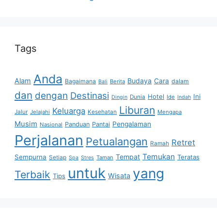
Tags
Anda
Alam
Budaya
Cara
Bagaimana
dalam
Berita
Bali
dan
dengan
Destinasi
Hotel
Ini
Dunia
Ide
Dingin
Indah
Liburan
Keluarga
Jalur
Jelajahi
Kesehatan
Mengapa
Musim
Pengalaman
Panduan
Pantai
Nasional
Perjalanan
Petualangan
Retret
Ramah
Temukan
Tempat
Sempurna
Teratas
Setiap
Taman
Spa
Stres
untuk
yang
Terbaik
Wisata
Tips