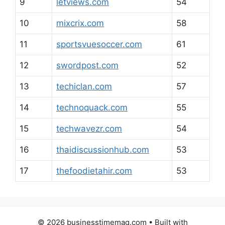
9
letviews.com
54
10
mixcrix.com
58
11
sportsvuesoccer.com
61
12
swordpost.com
52
13
techiclan.com
57
14
technoquack.com
55
15
techwavezr.com
54
16
thaidiscussionhub.com
53
17
thefoodietahir.com
53
© 2026 businesstimemag.com
• Built with