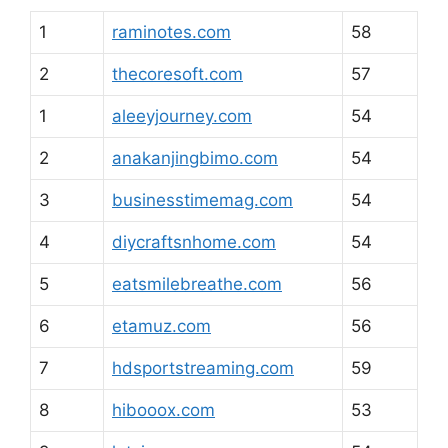
1
raminotes.com
58
2
thecoresoft.com
57
1
aleeyjourney.com
54
2
anakanjingbimo.com
54
3
businesstimemag.com
54
4
diycraftsnhome.com
54
5
eatsmilebreathe.com
56
6
etamuz.com
56
7
hdsportstreaming.com
59
8
hibooox.com
53