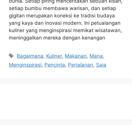
dunia. Setiap piring menceritakan sebuah kisah,
setiap bumbu membawa warisan, dan setiap
gigitan merupakan koneksi ke tradisi budaya
yang kaya dan inovasi modern. Ini petualangan
kuliner yang menginspirasi memikat wisatawan,
meninggalkan mereka dengan kenangan
Tags
Bagaimana
,
Kuliner
,
Makanan
,
Mana
,
Menginspirasi
,
Pencinta
,
Perjalanan
,
Saja