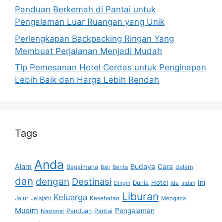
Panduan Berkemah di Pantai untuk
Pengalaman Luar Ruangan yang Unik
Perlengkapan Backpacking Ringan Yang
Membuat Perjalanan Menjadi Mudah
Tip Pemesanan Hotel Cerdas untuk Penginapan
Lebih Baik dan Harga Lebih Rendah
Tags
Anda
Alam
Budaya
Cara
Bagaimana
dalam
Berita
Bali
dan
dengan
Destinasi
Hotel
Ini
Dunia
Ide
Dingin
Indah
Liburan
Keluarga
Jalur
Jelajahi
Kesehatan
Mengapa
Musim
Pengalaman
Panduan
Pantai
Nasional