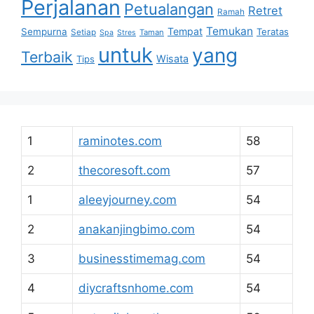
Perjalanan
Petualangan
Retret
Ramah
Temukan
Tempat
Sempurna
Teratas
Setiap
Taman
Spa
Stres
untuk
yang
Terbaik
Wisata
Tips
1
raminotes.com
58
2
thecoresoft.com
57
1
aleeyjourney.com
54
2
anakanjingbimo.com
54
3
businesstimemag.com
54
4
diycraftsnhome.com
54