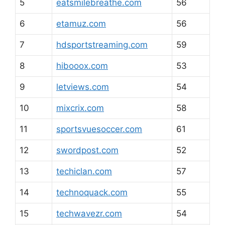
5
eatsmilebreathe.com
56
6
etamuz.com
56
7
hdsportstreaming.com
59
8
hibooox.com
53
9
letviews.com
54
10
mixcrix.com
58
11
sportsvuesoccer.com
61
12
swordpost.com
52
13
techiclan.com
57
14
technoquack.com
55
15
techwavezr.com
54