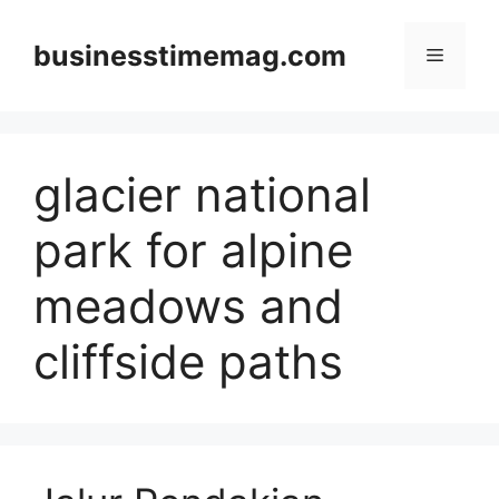
Skip
to
businesstimemag.com
Menu
content
glacier national
park for alpine
meadows and
cliffside paths