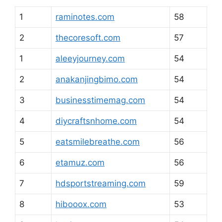
1
raminotes.com
58
2
thecoresoft.com
57
1
aleeyjourney.com
54
2
anakanjingbimo.com
54
3
businesstimemag.com
54
4
diycraftsnhome.com
54
5
eatsmilebreathe.com
56
6
etamuz.com
56
7
hdsportstreaming.com
59
8
hibooox.com
53