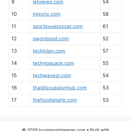
9
letviews.com
54
10
mixcrix.com
58
11
sportsvuesoccer.com
61
12
swordpost.com
52
13
techiclan.com
57
14
technoquack.com
55
15
techwavezr.com
54
16
thaidiscussionhub.com
53
17
thefoodietahir.com
53
© 2026 businesstimemag.com
• Built with