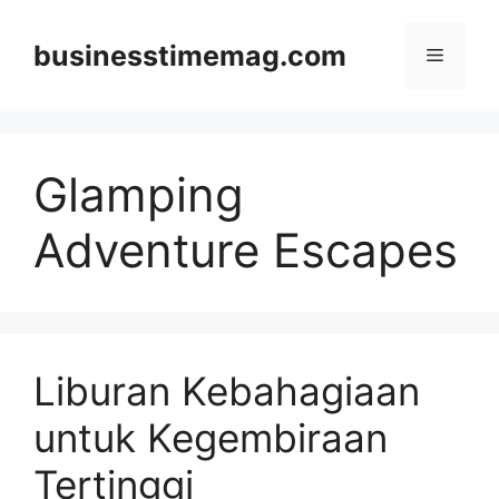
Skip
to
businesstimemag.com
Menu
content
Glamping
Adventure Escapes
Liburan Kebahagiaan
untuk Kegembiraan
Tertinggi