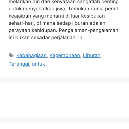
melarikan diri dari kenyataan sangatlah penting
untuk menyehatkan jiwa. Temukan dunia penuh
keajaiban yang menanti di luar kesibukan
sehari-hari, di mana setiap liburan adalah
perayaan kehidupan. Pengalaman-pengalaman
ini bukan sekadar perjalanan; ini
Tags
Kebahagiaan
,
Kegembiraan
,
Liburan
,
Tertinggi
,
untuk