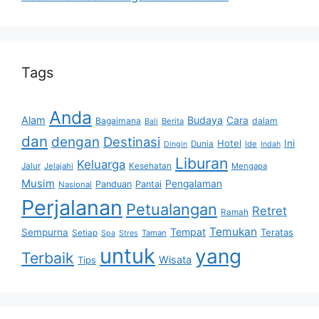
Tags
Anda
Alam
Budaya
Cara
Bagaimana
dalam
Berita
Bali
dan
dengan
Destinasi
Hotel
Ini
Dunia
Ide
Dingin
Indah
Liburan
Keluarga
Jalur
Jelajahi
Kesehatan
Mengapa
Musim
Pengalaman
Panduan
Pantai
Nasional
Perjalanan
Petualangan
Retret
Ramah
Temukan
Tempat
Sempurna
Teratas
Setiap
Taman
Spa
Stres
untuk
yang
Terbaik
Wisata
Tips