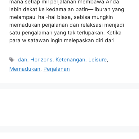
mana setiap mil perjalanan membawa Anda
lebih dekat ke kedamaian batin—liburan yang
melampaui hal-hal biasa, sebisa mungkin
memadukan perjalanan dan relaksasi menjadi
satu pengalaman yang tak terlupakan. Ketika
para wisatawan ingin melepaskan diri dari
Tags
dan
,
Horizons
,
Ketenangan
,
Leisure
,
Memadukan
,
Perjalanan