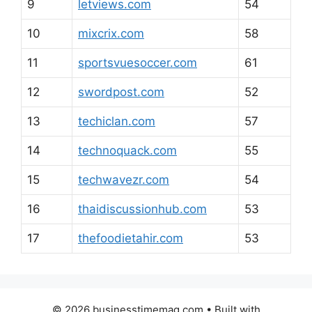
9
letviews.com
54
10
mixcrix.com
58
11
sportsvuesoccer.com
61
12
swordpost.com
52
13
techiclan.com
57
14
technoquack.com
55
15
techwavezr.com
54
16
thaidiscussionhub.com
53
17
thefoodietahir.com
53
© 2026 businesstimemag.com
• Built with