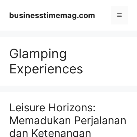
Skip
to
businesstimemag.com
Menu
content
Glamping
Experiences
Leisure Horizons:
Memadukan Perjalanan
dan Ketenangan