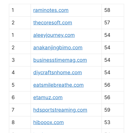
1
raminotes.com
58
2
thecoresoft.com
57
1
aleeyjourney.com
54
2
anakanjingbimo.com
54
3
businesstimemag.com
54
4
diycraftsnhome.com
54
5
eatsmilebreathe.com
56
6
etamuz.com
56
7
hdsportstreaming.com
59
8
hibooox.com
53