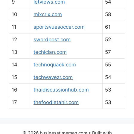
9
letviews.com
54
10
mixcrix.com
58
11
sportsvuesoccer.com
61
12
swordpost.com
52
13
techiclan.com
57
14
technoquack.com
55
15
techwavezr.com
54
16
thaidiscussionhub.com
53
17
thefoodietahir.com
53
© 2026 businesstimemag.com
• Built with