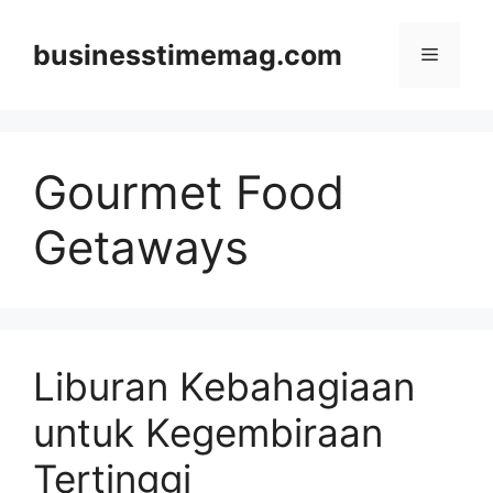
Skip
to
businesstimemag.com
Menu
content
Gourmet Food
Getaways
Liburan Kebahagiaan
untuk Kegembiraan
Tertinggi