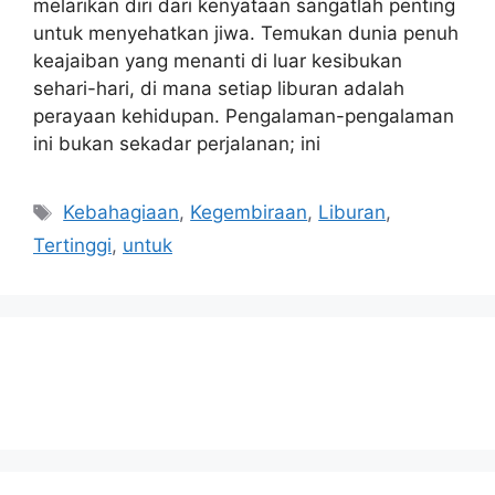
melarikan diri dari kenyataan sangatlah penting
untuk menyehatkan jiwa. Temukan dunia penuh
keajaiban yang menanti di luar kesibukan
sehari-hari, di mana setiap liburan adalah
perayaan kehidupan. Pengalaman-pengalaman
ini bukan sekadar perjalanan; ini
Tags
Kebahagiaan
,
Kegembiraan
,
Liburan
,
Tertinggi
,
untuk