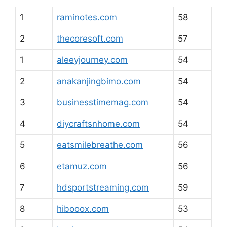
1
raminotes.com
58
2
thecoresoft.com
57
1
aleeyjourney.com
54
2
anakanjingbimo.com
54
3
businesstimemag.com
54
4
diycraftsnhome.com
54
5
eatsmilebreathe.com
56
6
etamuz.com
56
7
hdsportstreaming.com
59
8
hibooox.com
53