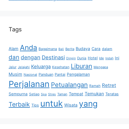
Tags
Anda
Alam
Budaya
Cara
Bagaimana
dalam
Berita
Bali
dan
dengan
Destinasi
Hotel
Ini
Dunia
Ide
Dingin
Indah
Liburan
Keluarga
Jalur
Jelajahi
Kesehatan
Mengapa
Musim
Pengalaman
Panduan
Pantai
Nasional
Perjalanan
Petualangan
Retret
Ramah
Temukan
Tempat
Sempurna
Teratas
Setiap
Taman
Spa
Stres
untuk
yang
Terbaik
Wisata
Tips