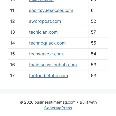
11
sportsvuesoccer.com
61
12
swordpost.com
52
13
techiclan.com
57
14
technoquack.com
55
15
techwavezr.com
54
16
thaidiscussionhub.com
53
17
thefoodietahir.com
53
© 2026 businesstimemag.com
• Built with
GeneratePress