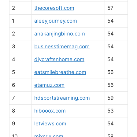
2
thecoresoft.com
57
1
aleeyjourney.com
54
2
anakanjingbimo.com
54
3
businesstimemag.com
54
4
diycraftsnhome.com
54
5
eatsmilebreathe.com
56
6
etamuz.com
56
7
hdsportstreaming.com
59
8
hibooox.com
53
9
letviews.com
54
10
mixcrix.com
58