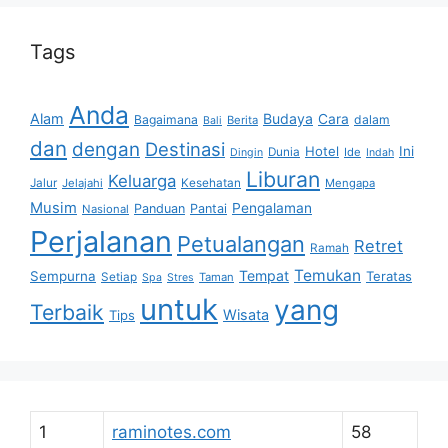
Tags
Anda
Alam
Budaya
Cara
Bagaimana
dalam
Berita
Bali
dan
dengan
Destinasi
Hotel
Ini
Dunia
Ide
Dingin
Indah
Liburan
Keluarga
Jalur
Jelajahi
Kesehatan
Mengapa
Musim
Pengalaman
Panduan
Pantai
Nasional
Perjalanan
Petualangan
Retret
Ramah
Temukan
Tempat
Sempurna
Teratas
Setiap
Taman
Spa
Stres
untuk
yang
Terbaik
Wisata
Tips
1
raminotes.com
58