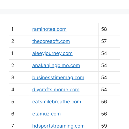
1
raminotes.com
58
2
thecoresoft.com
57
1
aleeyjourney.com
54
2
anakanjingbimo.com
54
3
businesstimemag.com
54
4
diycraftsnhome.com
54
5
eatsmilebreathe.com
56
6
etamuz.com
56
7
hdsportstreaming.com
59