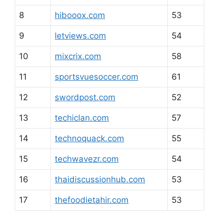
8
hibooox.com
53
9
letviews.com
54
10
mixcrix.com
58
11
sportsvuesoccer.com
61
12
swordpost.com
52
13
techiclan.com
57
14
technoquack.com
55
15
techwavezr.com
54
16
thaidiscussionhub.com
53
17
thefoodietahir.com
53