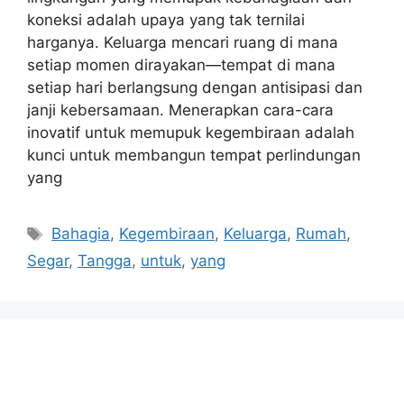
koneksi adalah upaya yang tak ternilai
harganya. Keluarga mencari ruang di mana
setiap momen dirayakan—tempat di mana
setiap hari berlangsung dengan antisipasi dan
janji kebersamaan. Menerapkan cara-cara
inovatif untuk memupuk kegembiraan adalah
kunci untuk membangun tempat perlindungan
yang
Tags
Bahagia
,
Kegembiraan
,
Keluarga
,
Rumah
,
Segar
,
Tangga
,
untuk
,
yang