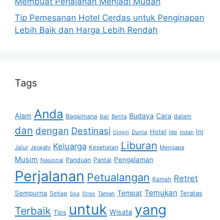
Membuat Perjalanan Menjadi Mudah
Tip Pemesanan Hotel Cerdas untuk Penginapan
Lebih Baik dan Harga Lebih Rendah
Tags
Anda
Alam
Budaya
Cara
Bagaimana
dalam
Berita
Bali
dan
dengan
Destinasi
Hotel
Ini
Dunia
Ide
Dingin
Indah
Liburan
Keluarga
Jalur
Jelajahi
Kesehatan
Mengapa
Musim
Pengalaman
Panduan
Pantai
Nasional
Perjalanan
Petualangan
Retret
Ramah
Temukan
Tempat
Sempurna
Teratas
Setiap
Taman
Spa
Stres
untuk
yang
Terbaik
Wisata
Tips