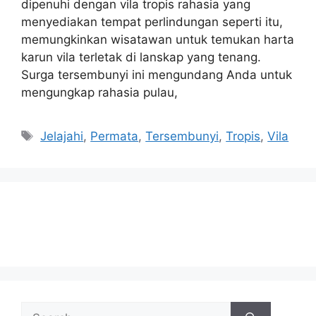
dipenuhi dengan vila tropis rahasia yang
menyediakan tempat perlindungan seperti itu,
memungkinkan wisatawan untuk temukan harta
karun vila terletak di lanskap yang tenang.
Surga tersembunyi ini mengundang Anda untuk
mengungkap rahasia pulau,
Tags
Jelajahi
,
Permata
,
Tersembunyi
,
Tropis
,
Vila
Search