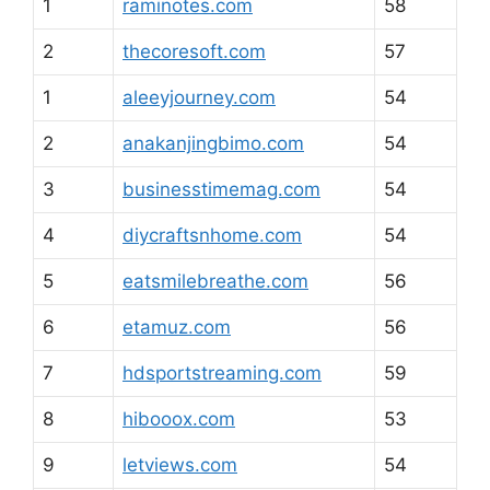
1
raminotes.com
58
2
thecoresoft.com
57
1
aleeyjourney.com
54
2
anakanjingbimo.com
54
3
businesstimemag.com
54
4
diycraftsnhome.com
54
5
eatsmilebreathe.com
56
6
etamuz.com
56
7
hdsportstreaming.com
59
8
hibooox.com
53
9
letviews.com
54