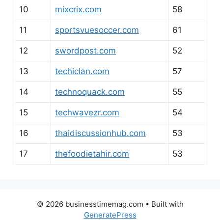
10
mixcrix.com
58
11
sportsvuesoccer.com
61
12
swordpost.com
52
13
techiclan.com
57
14
technoquack.com
55
15
techwavezr.com
54
16
thaidiscussionhub.com
53
17
thefoodietahir.com
53
© 2026 businesstimemag.com
• Built with
GeneratePress