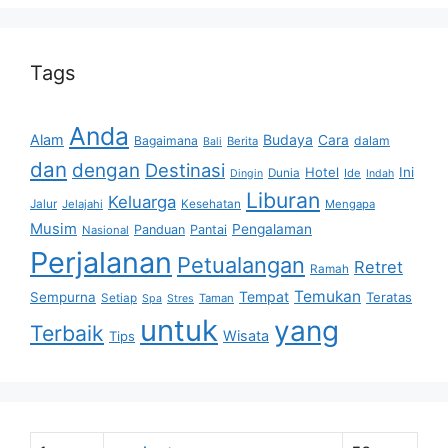
Tags
Anda
Alam
Budaya
Cara
Bagaimana
dalam
Berita
Bali
dan
dengan
Destinasi
Hotel
Ini
Dunia
Ide
Dingin
Indah
Liburan
Keluarga
Jalur
Jelajahi
Kesehatan
Mengapa
Musim
Pengalaman
Panduan
Pantai
Nasional
Perjalanan
Petualangan
Retret
Ramah
Temukan
Tempat
Sempurna
Teratas
Setiap
Taman
Spa
Stres
untuk
yang
Terbaik
Wisata
Tips