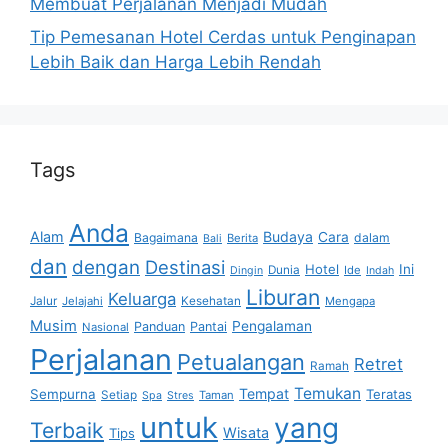
Membuat Perjalanan Menjadi Mudah
Tip Pemesanan Hotel Cerdas untuk Penginapan
Lebih Baik dan Harga Lebih Rendah
Tags
Anda
Alam
Budaya
Cara
Bagaimana
dalam
Berita
Bali
dan
dengan
Destinasi
Hotel
Ini
Dunia
Ide
Dingin
Indah
Liburan
Keluarga
Jalur
Jelajahi
Kesehatan
Mengapa
Musim
Pengalaman
Panduan
Pantai
Nasional
Perjalanan
Petualangan
Retret
Ramah
Temukan
Tempat
Sempurna
Teratas
Setiap
Taman
Spa
Stres
untuk
yang
Terbaik
Wisata
Tips