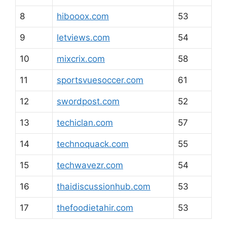
8
hibooox.com
53
9
letviews.com
54
10
mixcrix.com
58
11
sportsvuesoccer.com
61
12
swordpost.com
52
13
techiclan.com
57
14
technoquack.com
55
15
techwavezr.com
54
16
thaidiscussionhub.com
53
17
thefoodietahir.com
53