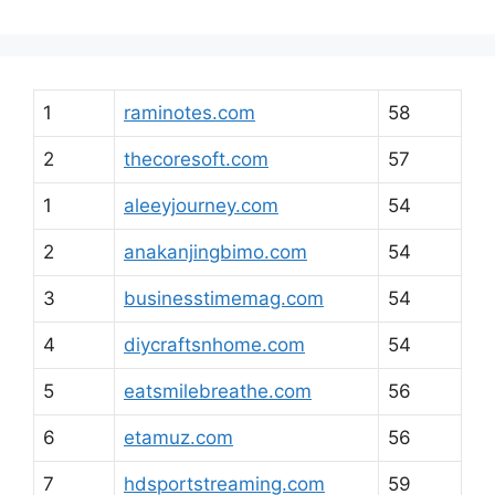
1
raminotes.com
58
2
thecoresoft.com
57
1
aleeyjourney.com
54
2
anakanjingbimo.com
54
3
businesstimemag.com
54
4
diycraftsnhome.com
54
5
eatsmilebreathe.com
56
6
etamuz.com
56
7
hdsportstreaming.com
59