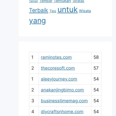
Temukan
Tempat
Teratas
Taman
untuk
Terbaik
Wisata
Tips
yang
1
raminotes.com
58
2
thecoresoft.com
57
1
aleeyjourney.com
54
2
anakanjingbimo.com
54
3
businesstimemag.com
54
4
diycraftsnhome.com
54