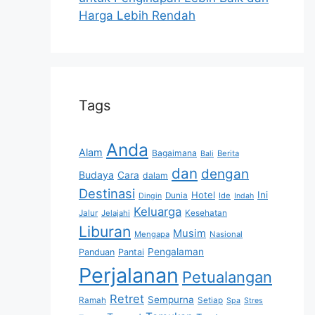
Harga Lebih Rendah
Tags
Anda
Alam
Bagaimana
Berita
Bali
dan
dengan
Budaya
Cara
dalam
Destinasi
Hotel
Ini
Dunia
Ide
Dingin
Indah
Keluarga
Jalur
Jelajahi
Kesehatan
Liburan
Musim
Mengapa
Nasional
Pengalaman
Panduan
Pantai
Perjalanan
Petualangan
Retret
Sempurna
Ramah
Setiap
Spa
Stres