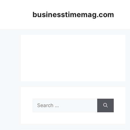
Skip
to
businesstimemag.com
content
Search
for: