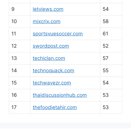
9
letviews.com
54
10
mixcrix.com
58
11
sportsvuesoccer.com
61
12
swordpost.com
52
13
techiclan.com
57
14
technoquack.com
55
15
techwavezr.com
54
16
thaidiscussionhub.com
53
17
thefoodietahir.com
53