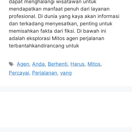
dapat menghalangi wisatawan untuk
mendapatkan manfaat penuh dari layanan
profesional. Di dunia yang kaya akan informasi
dan terkadang menyesatkan, penting untuk
memisahkan fakta dari fiksi. Di bawah ini
adalah eksplorasi Mitos agen perjalanan
terbantahkandirancang untuk
Tags
Agen
,
Anda
,
Berhenti
,
Harus
,
Mitos
,
Percayai
,
Perjalanan
,
yang