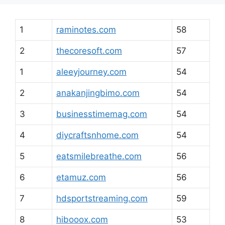
1
raminotes.com
58
2
thecoresoft.com
57
1
aleeyjourney.com
54
2
anakanjingbimo.com
54
3
businesstimemag.com
54
4
diycraftsnhome.com
54
5
eatsmilebreathe.com
56
6
etamuz.com
56
7
hdsportstreaming.com
59
8
hibooox.com
53