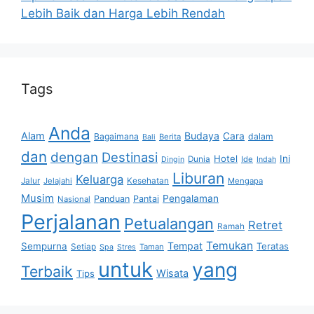
Lebih Baik dan Harga Lebih Rendah
Tags
Anda
Alam
Budaya
Cara
Bagaimana
dalam
Berita
Bali
dan
dengan
Destinasi
Hotel
Ini
Dunia
Ide
Dingin
Indah
Liburan
Keluarga
Jalur
Jelajahi
Kesehatan
Mengapa
Musim
Pengalaman
Panduan
Pantai
Nasional
Perjalanan
Petualangan
Retret
Ramah
Temukan
Tempat
Sempurna
Teratas
Setiap
Taman
Spa
Stres
untuk
yang
Terbaik
Wisata
Tips