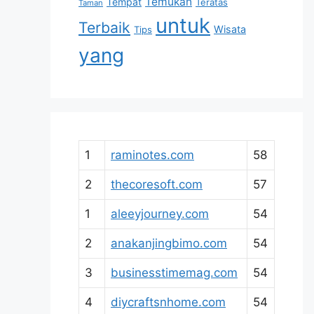
Temukan
Tempat
Teratas
Taman
untuk
Terbaik
Wisata
Tips
yang
1
raminotes.com
58
2
thecoresoft.com
57
1
aleeyjourney.com
54
2
anakanjingbimo.com
54
3
businesstimemag.com
54
4
diycraftsnhome.com
54