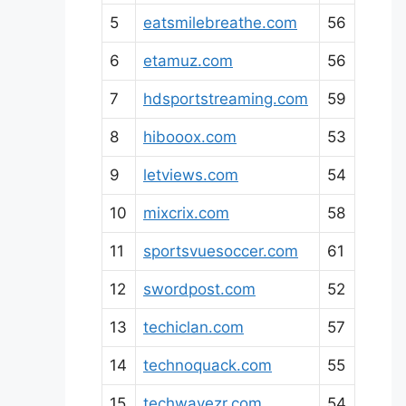
5
eatsmilebreathe.com
56
6
etamuz.com
56
7
hdsportstreaming.com
59
8
hibooox.com
53
9
letviews.com
54
10
mixcrix.com
58
11
sportsvuesoccer.com
61
12
swordpost.com
52
13
techiclan.com
57
14
technoquack.com
55
15
techwavezr.com
54