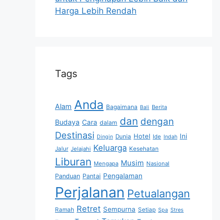
Harga Lebih Rendah
Tags
Anda
Alam
Bagaimana
Berita
Bali
dan
dengan
Budaya
Cara
dalam
Destinasi
Hotel
Ini
Dunia
Ide
Dingin
Indah
Keluarga
Jalur
Jelajahi
Kesehatan
Liburan
Musim
Mengapa
Nasional
Pengalaman
Panduan
Pantai
Perjalanan
Petualangan
Retret
Sempurna
Ramah
Setiap
Spa
Stres