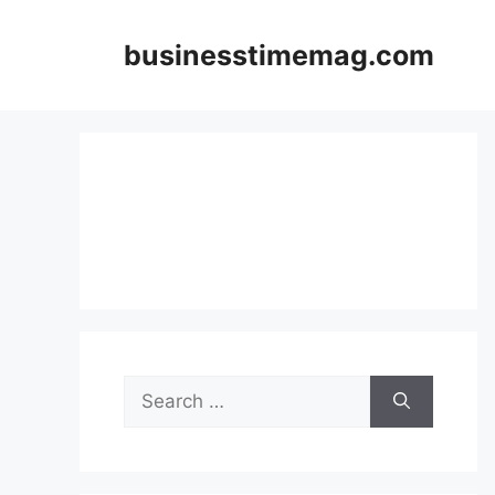
Skip
to
businesstimemag.com
content
Search
for: