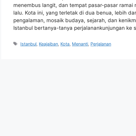
menembus langit, dan tempat pasar-pasar ramai 
lalu. Kota ini, yang terletak di dua benua, lebih 
pengalaman, mosaik budaya, sejarah, dan kenikm
Istanbul bertanya-tanya perjalanankunjungan ke s
Tags
Istanbul
,
Keajaiban
,
Kota
,
Menanti
,
Perjalanan