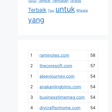
Temukan
Tempat
Teratas
Taman
untuk
Terbaik
Wisata
Tips
yang
1
raminotes.com
58
2
thecoresoft.com
57
1
aleeyjourney.com
54
2
anakanjingbimo.com
54
3
businesstimemag.com
54
4
diycraftsnhome.com
54