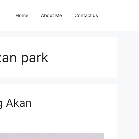
Home
About Me
Contact us
zan park
g Akan
a