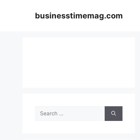
Skip
to
businesstimemag.com
content
Search
for: