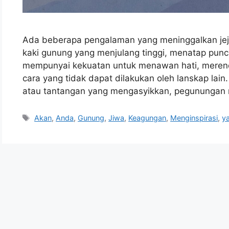
Ada beberapa pengalaman yang meninggalkan jejak
kaki gunung yang menjulang tinggi, menatap pu
mempunyai kekuatan untuk menawan hati, merend
cara yang tidak dapat dilakukan oleh lanskap lain
atau tantangan yang mengasyikkan, pegunungan
Tags
Akan
,
Anda
,
Gunung
,
Jiwa
,
Keagungan
,
Menginspirasi
,
y