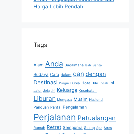
Harga Lebih Rendah
Tags
Anda
Alam
Bagaimana
Berita
Bali
dan
dengan
Budaya
Cara
dalam
Destinasi
Hotel
Ini
Dunia
Ide
Dingin
Indah
Keluarga
Jalur
Jelajahi
Kesehatan
Liburan
Musim
Mengapa
Nasional
Pengalaman
Panduan
Pantai
Perjalanan
Petualangan
Retret
Sempurna
Ramah
Setiap
Spa
Stres