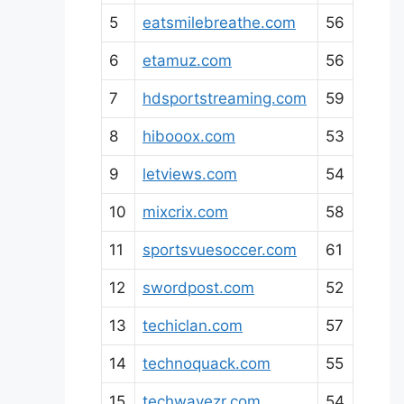
5
eatsmilebreathe.com
56
6
etamuz.com
56
7
hdsportstreaming.com
59
8
hibooox.com
53
9
letviews.com
54
10
mixcrix.com
58
11
sportsvuesoccer.com
61
12
swordpost.com
52
13
techiclan.com
57
14
technoquack.com
55
15
techwavezr.com
54