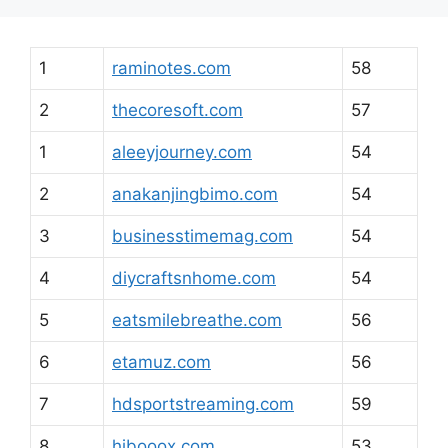
1
raminotes.com
58
2
thecoresoft.com
57
1
aleeyjourney.com
54
2
anakanjingbimo.com
54
3
businesstimemag.com
54
4
diycraftsnhome.com
54
5
eatsmilebreathe.com
56
6
etamuz.com
56
7
hdsportstreaming.com
59
8
hibooox.com
53