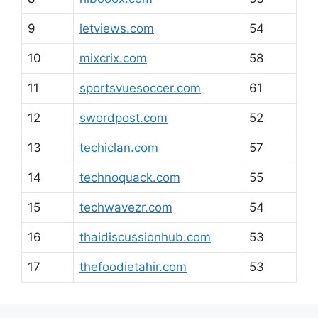
9
letviews.com
54
10
mixcrix.com
58
11
sportsvuesoccer.com
61
12
swordpost.com
52
13
techiclan.com
57
14
technoquack.com
55
15
techwavezr.com
54
16
thaidiscussionhub.com
53
17
thefoodietahir.com
53