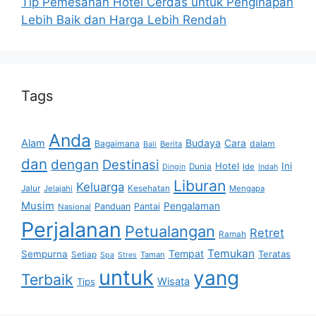
Tip Pemesanan Hotel Cerdas untuk Penginapan
Lebih Baik dan Harga Lebih Rendah
Tags
Anda
Alam
Budaya
Cara
Bagaimana
dalam
Berita
Bali
dan
dengan
Destinasi
Hotel
Ini
Dunia
Ide
Dingin
Indah
Liburan
Keluarga
Jalur
Jelajahi
Kesehatan
Mengapa
Musim
Pengalaman
Panduan
Pantai
Nasional
Perjalanan
Petualangan
Retret
Ramah
Temukan
Tempat
Sempurna
Teratas
Setiap
Taman
Spa
Stres
untuk
yang
Terbaik
Wisata
Tips