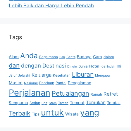
Lebih Baik dan Harga Lebih Rendah
Tags
Anda
Alam
Budaya
Cara
Bagaimana
dalam
Berita
Bali
dan
dengan
Destinasi
Hotel
Ini
Dunia
Ide
Dingin
Indah
Liburan
Keluarga
Jalur
Jelajahi
Kesehatan
Mengapa
Musim
Pengalaman
Panduan
Pantai
Nasional
Perjalanan
Petualangan
Retret
Ramah
Temukan
Tempat
Sempurna
Teratas
Setiap
Taman
Spa
Stres
untuk
yang
Terbaik
Wisata
Tips