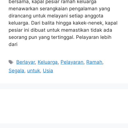
bersama, kapal pesiar ramah keluarga
menawarkan serangkaian pengalaman yang
dirancang untuk melayani setiap anggota
keluarga. Dari balita hingga kakek-nenek, kapal
pesiar ini dibuat untuk memastikan tidak ada
seorang pun yang tertinggal. Pelayaran lebih
dari
Tags
Berlayar
,
Keluarga
,
Pelayaran
,
Ramah
,
Segala
,
untuk
,
Usia