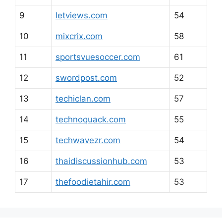
9
letviews.com
54
10
mixcrix.com
58
11
sportsvuesoccer.com
61
12
swordpost.com
52
13
techiclan.com
57
14
technoquack.com
55
15
techwavezr.com
54
16
thaidiscussionhub.com
53
17
thefoodietahir.com
53