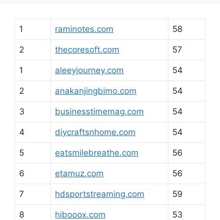
1
raminotes.com
58
2
thecoresoft.com
57
1
aleeyjourney.com
54
2
anakanjingbimo.com
54
3
businesstimemag.com
54
4
diycraftsnhome.com
54
5
eatsmilebreathe.com
56
6
etamuz.com
56
7
hdsportstreaming.com
59
8
hibooox.com
53