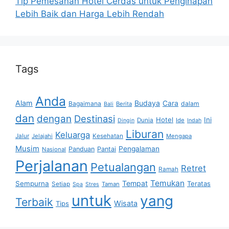
Tip Pemesanan Hotel Cerdas untuk Penginapan
Lebih Baik dan Harga Lebih Rendah
Tags
Anda
Alam
Budaya
Cara
Bagaimana
dalam
Berita
Bali
dan
dengan
Destinasi
Hotel
Ini
Dunia
Ide
Dingin
Indah
Liburan
Keluarga
Jalur
Jelajahi
Kesehatan
Mengapa
Musim
Pengalaman
Panduan
Pantai
Nasional
Perjalanan
Petualangan
Retret
Ramah
Temukan
Tempat
Sempurna
Teratas
Setiap
Taman
Spa
Stres
untuk
yang
Terbaik
Wisata
Tips