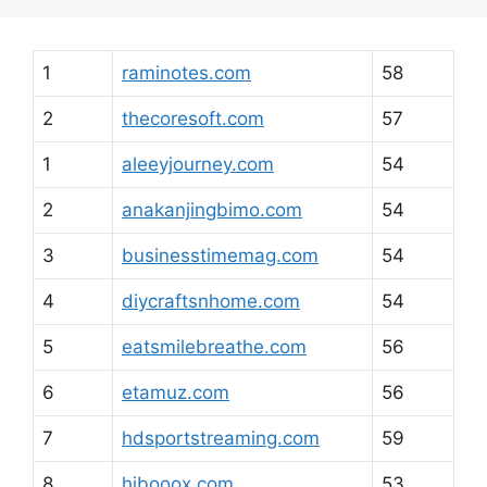
1
raminotes.com
58
2
thecoresoft.com
57
1
aleeyjourney.com
54
2
anakanjingbimo.com
54
3
businesstimemag.com
54
4
diycraftsnhome.com
54
5
eatsmilebreathe.com
56
6
etamuz.com
56
7
hdsportstreaming.com
59
8
hibooox.com
53