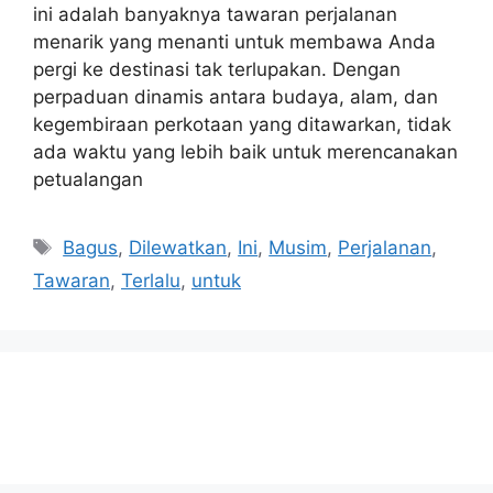
ini adalah banyaknya tawaran perjalanan
menarik yang menanti untuk membawa Anda
pergi ke destinasi tak terlupakan. Dengan
perpaduan dinamis antara budaya, alam, dan
kegembiraan perkotaan yang ditawarkan, tidak
ada waktu yang lebih baik untuk merencanakan
petualangan
Tags
Bagus
,
Dilewatkan
,
Ini
,
Musim
,
Perjalanan
,
Tawaran
,
Terlalu
,
untuk