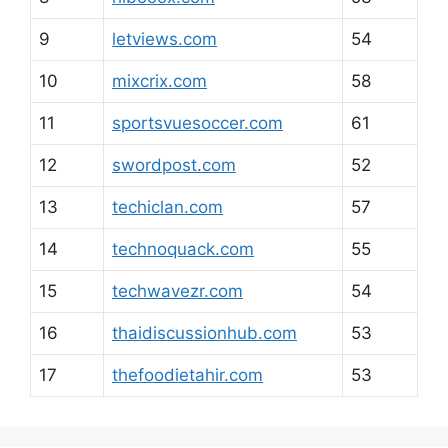
9
letviews.com
54
10
mixcrix.com
58
11
sportsvuesoccer.com
61
12
swordpost.com
52
13
techiclan.com
57
14
technoquack.com
55
15
techwavezr.com
54
16
thaidiscussionhub.com
53
17
thefoodietahir.com
53