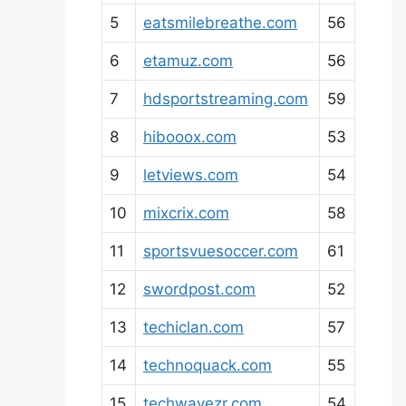
5
eatsmilebreathe.com
56
6
etamuz.com
56
7
hdsportstreaming.com
59
8
hibooox.com
53
9
letviews.com
54
10
mixcrix.com
58
11
sportsvuesoccer.com
61
12
swordpost.com
52
13
techiclan.com
57
14
technoquack.com
55
15
techwavezr.com
54