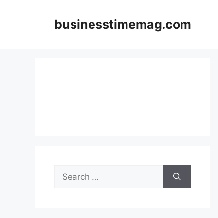
Skip
to
businesstimemag.com
content
Search
for: