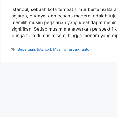
Istanbul, sebuah kota tempat Timur bertemu Bara
sejarah, budaya, dan pesona modern, adalah tuj
memilih musim perjalanan yang ideal dapat men
signifikan. Setiap musim menawarkan perspektif 
bunga tulip di musim semi hingga menara yang di
Tags
Bepergian
,
Istanbul
,
Musim
,
Terbaik
,
untuk