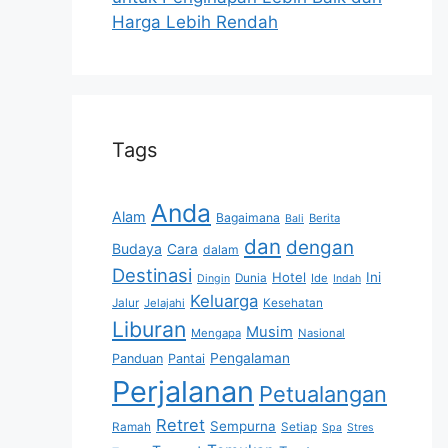
Harga Lebih Rendah
Tags
Anda
Alam
Bagaimana
Berita
Bali
dan
dengan
Budaya
Cara
dalam
Destinasi
Hotel
Ini
Dunia
Ide
Dingin
Indah
Keluarga
Jalur
Jelajahi
Kesehatan
Liburan
Musim
Mengapa
Nasional
Pengalaman
Panduan
Pantai
Perjalanan
Petualangan
Retret
Sempurna
Ramah
Setiap
Spa
Stres