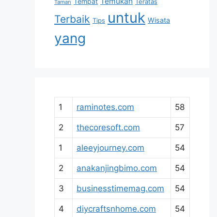
Temukan
Tempat
Teratas
Taman
untuk
Terbaik
Wisata
Tips
yang
1
raminotes.com
58
2
thecoresoft.com
57
1
aleeyjourney.com
54
2
anakanjingbimo.com
54
3
businesstimemag.com
54
4
diycraftsnhome.com
54