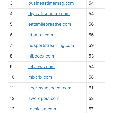
3
businesstimemag.com
54
4
diycraftsnhome.com
54
5
eatsmilebreathe.com
56
6
etamuz.com
56
7
hdsportstreaming.com
59
8
hibooox.com
53
9
letviews.com
54
10
mixcrix.com
58
11
sportsvuesoccer.com
61
12
swordpost.com
52
13
techiclan.com
57