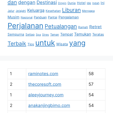
dan
dengan
Destinasi
Hotel
Ini
Dunia
Ide
Dingin
Indah
Liburan
Keluarga
Jalur
Jelajahi
Kesehatan
Mengapa
Musim
Pengalaman
Panduan
Pantai
Nasional
Perjalanan
Petualangan
Retret
Ramah
Temukan
Tempat
Sempurna
Teratas
Setiap
Taman
Spa
Stres
untuk
yang
Terbaik
Wisata
Tips
1
raminotes.com
58
2
thecoresoft.com
57
1
aleeyjourney.com
54
2
anakanjingbimo.com
54