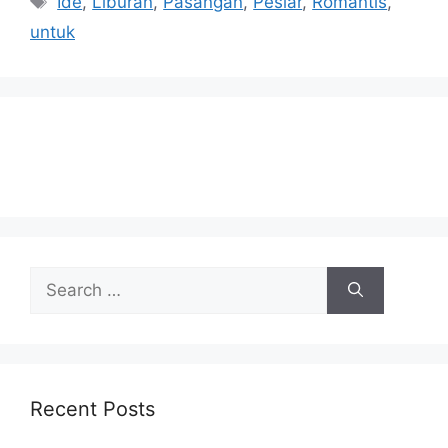
Ide
,
Liburan
,
Pasangan
,
Pesiar
,
Romantis
,
untuk
Search
for:
Recent Posts