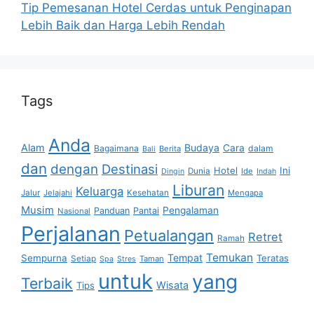
Tip Pemesanan Hotel Cerdas untuk Penginapan
Lebih Baik dan Harga Lebih Rendah
Tags
Anda
Alam
Budaya
Cara
Bagaimana
dalam
Berita
Bali
dan
dengan
Destinasi
Hotel
Ini
Dunia
Ide
Dingin
Indah
Liburan
Keluarga
Jalur
Jelajahi
Kesehatan
Mengapa
Musim
Pengalaman
Panduan
Pantai
Nasional
Perjalanan
Petualangan
Retret
Ramah
Temukan
Tempat
Sempurna
Teratas
Setiap
Taman
Spa
Stres
untuk
yang
Terbaik
Wisata
Tips