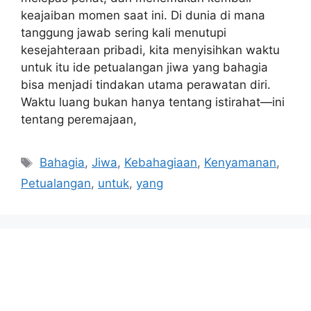
keajaiban momen saat ini. Di dunia di mana
tanggung jawab sering kali menutupi
kesejahteraan pribadi, kita menyisihkan waktu
untuk itu ide petualangan jiwa yang bahagia
bisa menjadi tindakan utama perawatan diri.
Waktu luang bukan hanya tentang istirahat—ini
tentang peremajaan,
Tags
Bahagia
,
Jiwa
,
Kebahagiaan
,
Kenyamanan
,
Petualangan
,
untuk
,
yang