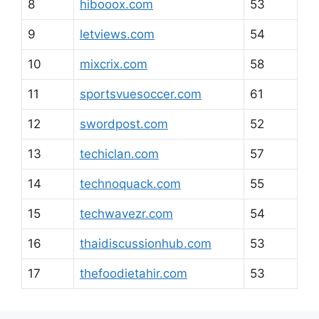
8
hibooox.com
53
9
letviews.com
54
10
mixcrix.com
58
11
sportsvuesoccer.com
61
12
swordpost.com
52
13
techiclan.com
57
14
technoquack.com
55
15
techwavezr.com
54
16
thaidiscussionhub.com
53
17
thefoodietahir.com
53