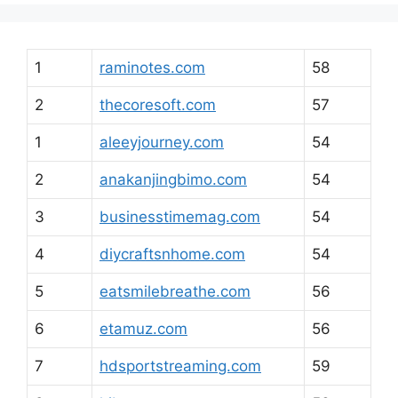
1
raminotes.com
58
2
thecoresoft.com
57
1
aleeyjourney.com
54
2
anakanjingbimo.com
54
3
businesstimemag.com
54
4
diycraftsnhome.com
54
5
eatsmilebreathe.com
56
6
etamuz.com
56
7
hdsportstreaming.com
59