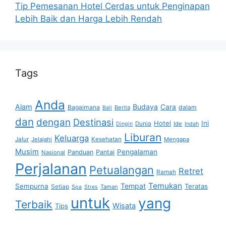
Tip Pemesanan Hotel Cerdas untuk Penginapan
Lebih Baik dan Harga Lebih Rendah
Tags
Anda
Alam
Budaya
Cara
Bagaimana
dalam
Berita
Bali
dan
dengan
Destinasi
Hotel
Ini
Dunia
Ide
Dingin
Indah
Liburan
Keluarga
Jalur
Jelajahi
Kesehatan
Mengapa
Musim
Pengalaman
Panduan
Pantai
Nasional
Perjalanan
Petualangan
Retret
Ramah
Temukan
Tempat
Sempurna
Teratas
Setiap
Taman
Spa
Stres
untuk
yang
Terbaik
Wisata
Tips