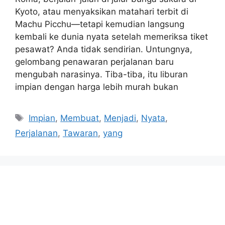
Kyoto, atau menyaksikan matahari terbit di
Machu Picchu—tetapi kemudian langsung
kembali ke dunia nyata setelah memeriksa tiket
pesawat? Anda tidak sendirian. Untungnya,
gelombang penawaran perjalanan baru
mengubah narasinya. Tiba-tiba, itu liburan
impian dengan harga lebih murah bukan
Tags
Impian
,
Membuat
,
Menjadi
,
Nyata
,
Perjalanan
,
Tawaran
,
yang