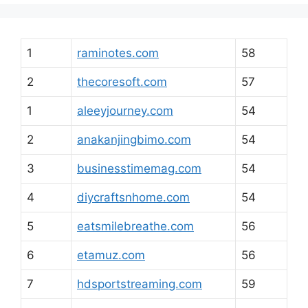
1
raminotes.com
58
2
thecoresoft.com
57
1
aleeyjourney.com
54
2
anakanjingbimo.com
54
3
businesstimemag.com
54
4
diycraftsnhome.com
54
5
eatsmilebreathe.com
56
6
etamuz.com
56
7
hdsportstreaming.com
59