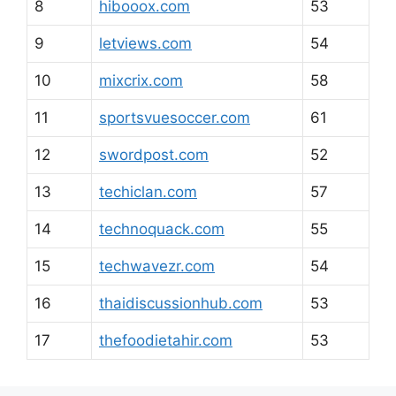
8
hibooox.com
53
9
letviews.com
54
10
mixcrix.com
58
11
sportsvuesoccer.com
61
12
swordpost.com
52
13
techiclan.com
57
14
technoquack.com
55
15
techwavezr.com
54
16
thaidiscussionhub.com
53
17
thefoodietahir.com
53