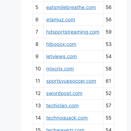
5
eatsmilebreathe.com
56
6
etamuz.com
56
7
hdsportstreaming.com
59
8
hibooox.com
53
9
letviews.com
54
10
mixcrix.com
58
11
sportsvuesoccer.com
61
12
swordpost.com
52
13
techiclan.com
57
14
technoquack.com
55
15
techwavezr.com
54