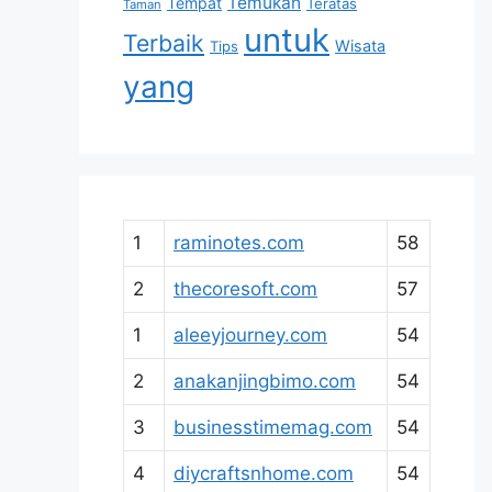
Temukan
Tempat
Teratas
Taman
untuk
Terbaik
Wisata
Tips
yang
1
raminotes.com
58
2
thecoresoft.com
57
1
aleeyjourney.com
54
2
anakanjingbimo.com
54
3
businesstimemag.com
54
4
diycraftsnhome.com
54