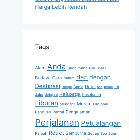
Harga Lebih Rendah
Tags
Anda
Alam
Bagaimana
Berita
Bali
dan
dengan
Budaya
Cara
dalam
Destinasi
Hotel
Ini
Dunia
Ide
Dingin
Indah
Keluarga
Jalur
Jelajahi
Kesehatan
Liburan
Musim
Mengapa
Nasional
Pengalaman
Panduan
Pantai
Perjalanan
Petualangan
Retret
Sempurna
Ramah
Setiap
Spa
Stres