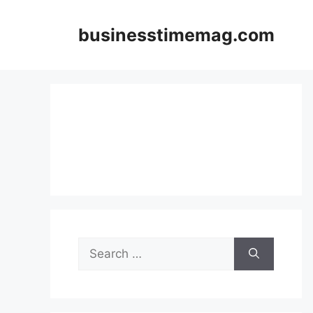
Skip
to
businesstimemag.com
content
Search
for: