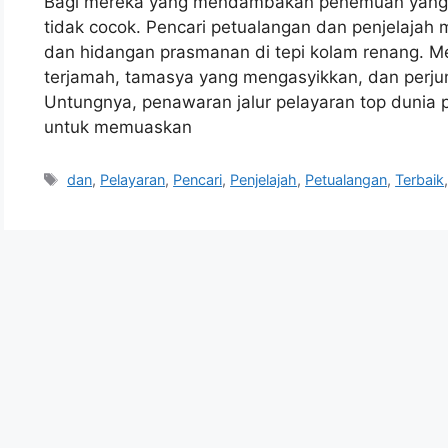
Bagi mereka yang mendambakan penemuan yang ce
tidak cocok. Pencari petualangan dan penjelajah 
dan hidangan prasmanan di tepi kolam renang. 
terjamah, tamasya yang mengasyikkan, dan per
Untungnya, penawaran jalur pelayaran top dunia p
untuk memuaskan
Tags
dan
,
Pelayaran
,
Pencari
,
Penjelajah
,
Petualangan
,
Terbaik