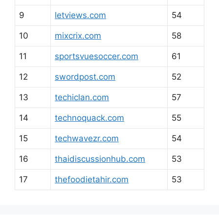
9
letviews.com
54
10
mixcrix.com
58
11
sportsvuesoccer.com
61
12
swordpost.com
52
13
techiclan.com
57
14
technoquack.com
55
15
techwavezr.com
54
16
thaidiscussionhub.com
53
17
thefoodietahir.com
53