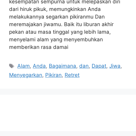
kesempatan sempurna untuk melepaskan diri
dari hiruk pikuk, memungkinkan Anda
melakukannya segarkan pikiranmu Dan
meremajakan jiwamu. Baik itu liburan akhir
pekan atau masa tinggal yang lebih lama,
menyelami alam yang menyembuhkan
memberikan rasa damai
Tags
Alam
,
Anda
,
Bagaimana
,
dan
,
Dapat
,
Jiwa
,
Menyegarkan
,
Pikiran
,
Retret