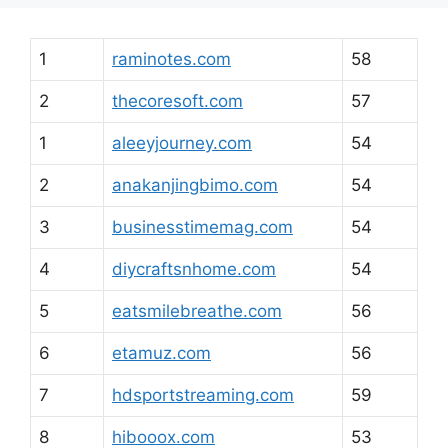
1
raminotes.com
58
2
thecoresoft.com
57
1
aleeyjourney.com
54
2
anakanjingbimo.com
54
3
businesstimemag.com
54
4
diycraftsnhome.com
54
5
eatsmilebreathe.com
56
6
etamuz.com
56
7
hdsportstreaming.com
59
8
hibooox.com
53