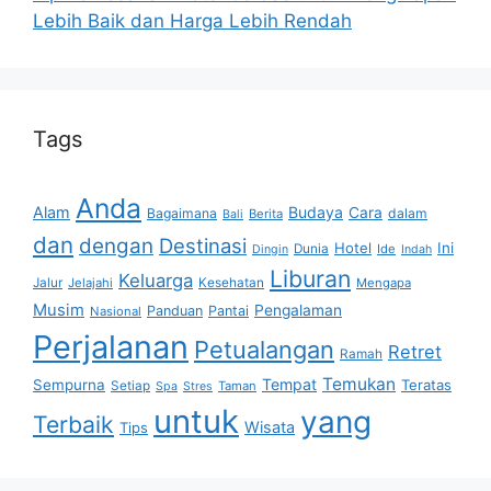
Lebih Baik dan Harga Lebih Rendah
Tags
Anda
Alam
Budaya
Cara
Bagaimana
dalam
Berita
Bali
dan
dengan
Destinasi
Hotel
Ini
Dunia
Ide
Dingin
Indah
Liburan
Keluarga
Jalur
Jelajahi
Kesehatan
Mengapa
Musim
Pengalaman
Panduan
Pantai
Nasional
Perjalanan
Petualangan
Retret
Ramah
Temukan
Tempat
Sempurna
Teratas
Setiap
Taman
Spa
Stres
untuk
yang
Terbaik
Wisata
Tips