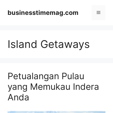
Skip
to
businesstimemag.com
Menu
content
Island Getaways
Petualangan Pulau
yang Memukau Indera
Anda