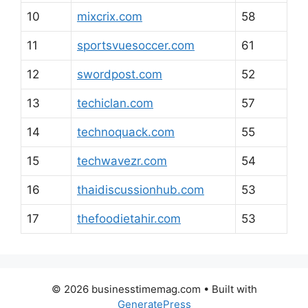
10
mixcrix.com
58
11
sportsvuesoccer.com
61
12
swordpost.com
52
13
techiclan.com
57
14
technoquack.com
55
15
techwavezr.com
54
16
thaidiscussionhub.com
53
17
thefoodietahir.com
53
© 2026 businesstimemag.com
• Built with
GeneratePress