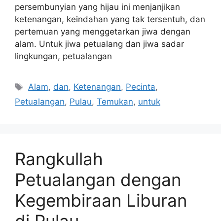
persembunyian yang hijau ini menjanjikan
ketenangan, keindahan yang tak tersentuh, dan
pertemuan yang menggetarkan jiwa dengan
alam. Untuk jiwa petualang dan jiwa sadar
lingkungan, petualangan
Tags
Alam
,
dan
,
Ketenangan
,
Pecinta
,
Petualangan
,
Pulau
,
Temukan
,
untuk
Rangkullah
Petualangan dengan
Kegembiraan Liburan