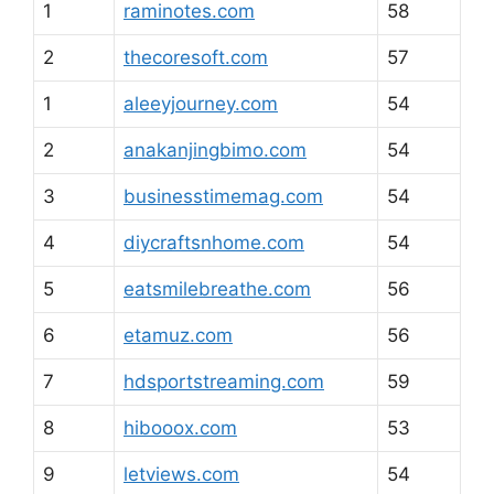
1
raminotes.com
58
2
thecoresoft.com
57
1
aleeyjourney.com
54
2
anakanjingbimo.com
54
3
businesstimemag.com
54
4
diycraftsnhome.com
54
5
eatsmilebreathe.com
56
6
etamuz.com
56
7
hdsportstreaming.com
59
8
hibooox.com
53
9
letviews.com
54