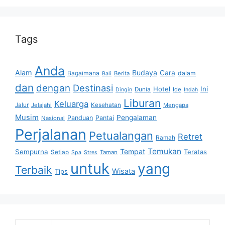
Tags
Anda
Alam
Budaya
Cara
Bagaimana
dalam
Berita
Bali
dan
dengan
Destinasi
Hotel
Ini
Dunia
Ide
Dingin
Indah
Liburan
Keluarga
Jalur
Jelajahi
Kesehatan
Mengapa
Musim
Pengalaman
Panduan
Pantai
Nasional
Perjalanan
Petualangan
Retret
Ramah
Temukan
Tempat
Sempurna
Teratas
Setiap
Taman
Spa
Stres
untuk
yang
Terbaik
Wisata
Tips