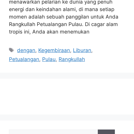
menawarkan pelarian ke dunia yang penuh
energi dan keindahan alami, di mana setiap
momen adalah sebuah panggilan untuk Anda
Rangkullah Petualangan Pulau. Di cagar alam
tropis ini, Anda akan menemukan
Tags
dengan
,
Kegembiraan
,
Liburan
,
Petualangan
,
Pulau
,
Rangkullah
Search