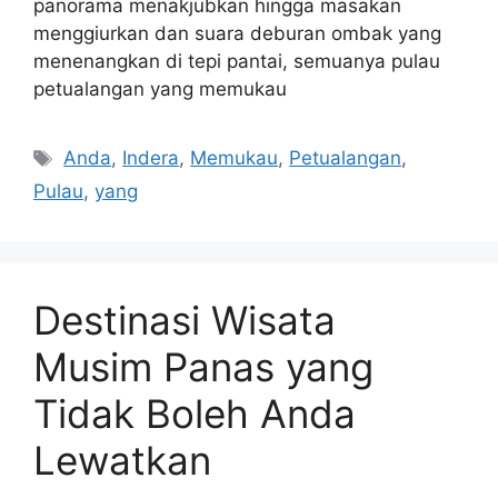
panorama menakjubkan hingga masakan
menggiurkan dan suara deburan ombak yang
menenangkan di tepi pantai, semuanya pulau
petualangan yang memukau
Tags
Anda
,
Indera
,
Memukau
,
Petualangan
,
Pulau
,
yang
Destinasi Wisata
Musim Panas yang
Tidak Boleh Anda
Lewatkan