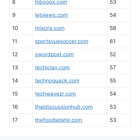
8
hibooox.com
53
9
letviews.com
54
10
mixcrix.com
58
11
sportsvuesoccer.com
61
12
swordpost.com
52
13
techiclan.com
57
14
technoquack.com
55
15
techwavezr.com
54
16
thaidiscussionhub.com
53
17
thefoodietahir.com
53