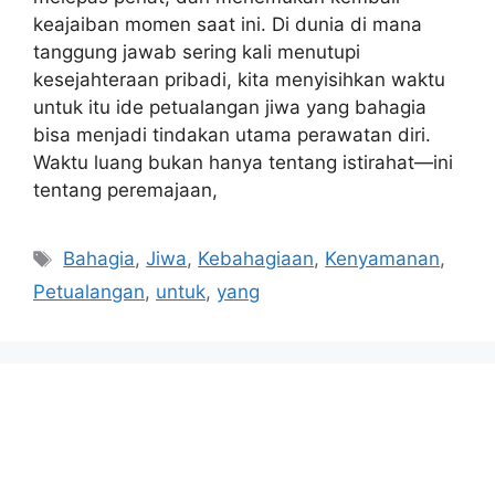
keajaiban momen saat ini. Di dunia di mana
tanggung jawab sering kali menutupi
kesejahteraan pribadi, kita menyisihkan waktu
untuk itu ide petualangan jiwa yang bahagia
bisa menjadi tindakan utama perawatan diri.
Waktu luang bukan hanya tentang istirahat—ini
tentang peremajaan,
Tags
Bahagia
,
Jiwa
,
Kebahagiaan
,
Kenyamanan
,
Petualangan
,
untuk
,
yang