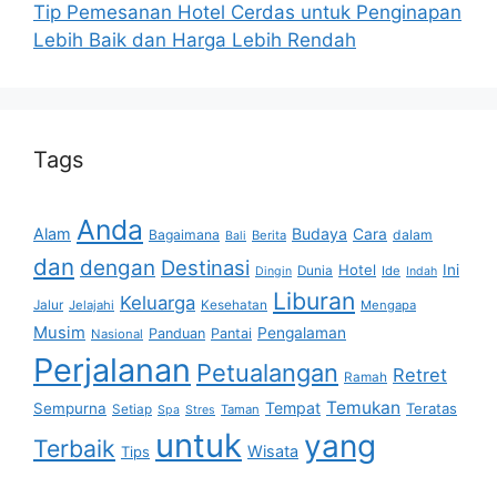
Tip Pemesanan Hotel Cerdas untuk Penginapan
Lebih Baik dan Harga Lebih Rendah
Tags
Anda
Alam
Budaya
Cara
Bagaimana
dalam
Berita
Bali
dan
dengan
Destinasi
Hotel
Ini
Dunia
Ide
Dingin
Indah
Liburan
Keluarga
Jalur
Jelajahi
Kesehatan
Mengapa
Musim
Pengalaman
Panduan
Pantai
Nasional
Perjalanan
Petualangan
Retret
Ramah
Temukan
Tempat
Sempurna
Teratas
Setiap
Taman
Spa
Stres
untuk
yang
Terbaik
Wisata
Tips