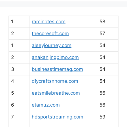
1
raminotes.com
58
2
thecoresoft.com
57
1
aleeyjourney.com
54
2
anakanjingbimo.com
54
3
businesstimemag.com
54
4
diycraftsnhome.com
54
5
eatsmilebreathe.com
56
6
etamuz.com
56
7
hdsportstreaming.com
59