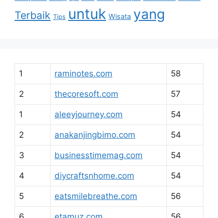
untuk
yang
Terbaik
Wisata
Tips
1
raminotes.com
58
2
thecoresoft.com
57
1
aleeyjourney.com
54
2
anakanjingbimo.com
54
3
businesstimemag.com
54
4
diycraftsnhome.com
54
5
eatsmilebreathe.com
56
6
etamuz.com
56