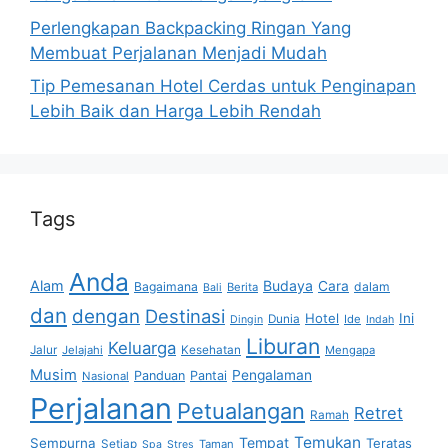
Perlengkapan Backpacking Ringan Yang
Membuat Perjalanan Menjadi Mudah
Tip Pemesanan Hotel Cerdas untuk Penginapan
Lebih Baik dan Harga Lebih Rendah
Tags
Anda
Alam
Budaya
Cara
Bagaimana
dalam
Berita
Bali
dan
dengan
Destinasi
Hotel
Ini
Dunia
Ide
Dingin
Indah
Liburan
Keluarga
Jalur
Jelajahi
Kesehatan
Mengapa
Musim
Pengalaman
Panduan
Pantai
Nasional
Perjalanan
Petualangan
Retret
Ramah
Temukan
Tempat
Sempurna
Teratas
Setiap
Taman
Spa
Stres