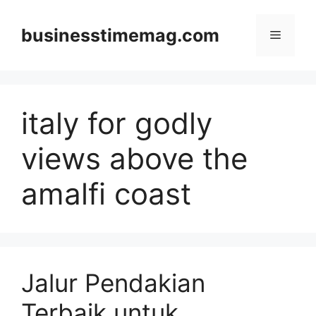
Skip
to
businesstimemag.com
Menu
content
italy for godly
views above the
amalfi coast
Jalur Pendakian
Terbaik untuk