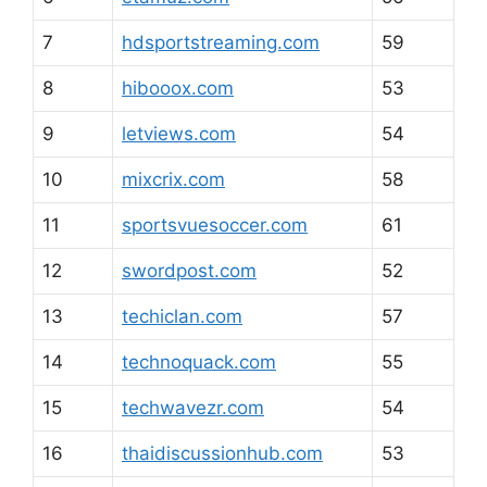
7
hdsportstreaming.com
59
8
hibooox.com
53
9
letviews.com
54
10
mixcrix.com
58
11
sportsvuesoccer.com
61
12
swordpost.com
52
13
techiclan.com
57
14
technoquack.com
55
15
techwavezr.com
54
16
thaidiscussionhub.com
53