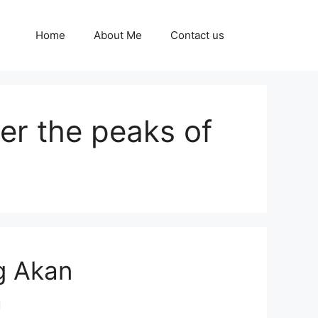
Home
About Me
Contact us
der the peaks of
g Akan
a