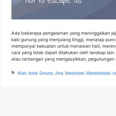
Ada beberapa pengalaman yang meninggalkan jejak
kaki gunung yang menjulang tinggi, menatap pu
mempunyai kekuatan untuk menawan hati, merend
cara yang tidak dapat dilakukan oleh lanskap lain
atau tantangan yang mengasyikkan, pegunungan
Tags
Akan
,
Anda
,
Gunung
,
Jiwa
,
Keagungan
,
Menginspirasi
,
y