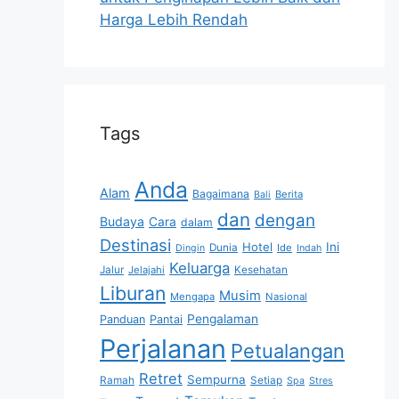
Harga Lebih Rendah
Tags
Anda
Alam
Bagaimana
Berita
Bali
dan
dengan
Budaya
Cara
dalam
Destinasi
Hotel
Ini
Dunia
Ide
Dingin
Indah
Keluarga
Jalur
Jelajahi
Kesehatan
Liburan
Musim
Mengapa
Nasional
Pengalaman
Panduan
Pantai
Perjalanan
Petualangan
Retret
Sempurna
Ramah
Setiap
Spa
Stres