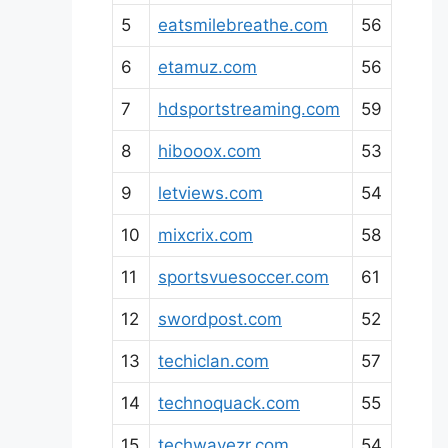
5
eatsmilebreathe.com
56
6
etamuz.com
56
7
hdsportstreaming.com
59
8
hibooox.com
53
9
letviews.com
54
10
mixcrix.com
58
11
sportsvuesoccer.com
61
12
swordpost.com
52
13
techiclan.com
57
14
technoquack.com
55
15
techwavezr.com
54