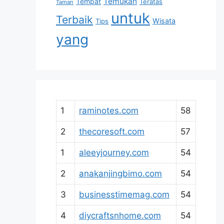
Temukan
Tempat
Teratas
Taman
untuk
Terbaik
Wisata
Tips
yang
1
raminotes.com
58
2
thecoresoft.com
57
1
aleeyjourney.com
54
2
anakanjingbimo.com
54
3
businesstimemag.com
54
4
diycraftsnhome.com
54