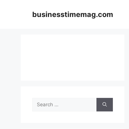
Skip
to
businesstimemag.com
content
Search
for: