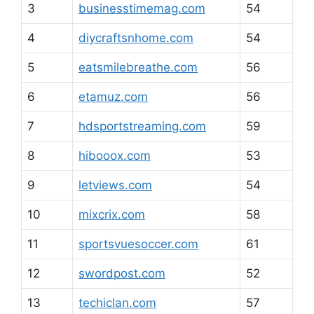
3
businesstimemag.com
54
4
diycraftsnhome.com
54
5
eatsmilebreathe.com
56
6
etamuz.com
56
7
hdsportstreaming.com
59
8
hibooox.com
53
9
letviews.com
54
10
mixcrix.com
58
11
sportsvuesoccer.com
61
12
swordpost.com
52
13
techiclan.com
57