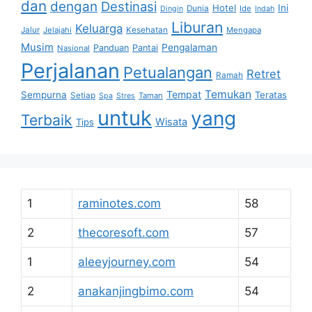
dan
dengan
Destinasi
Hotel
Ini
Dunia
Ide
Dingin
Indah
Liburan
Keluarga
Jalur
Jelajahi
Kesehatan
Mengapa
Musim
Pengalaman
Panduan
Pantai
Nasional
Perjalanan
Petualangan
Retret
Ramah
Temukan
Tempat
Sempurna
Teratas
Setiap
Taman
Spa
Stres
untuk
yang
Terbaik
Wisata
Tips
1
raminotes.com
58
2
thecoresoft.com
57
1
aleeyjourney.com
54
2
anakanjingbimo.com
54