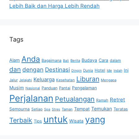
Lebih Baik dan Harga Lebih Rendah
Tags
Anda
Alam
Budaya
Cara
Bagaimana
dalam
Berita
Bali
dan
dengan
Destinasi
Hotel
Ini
Dunia
Ide
Dingin
Indah
Liburan
Keluarga
Jalur
Jelajahi
Kesehatan
Mengapa
Musim
Pengalaman
Panduan
Pantai
Nasional
Perjalanan
Petualangan
Retret
Ramah
Temukan
Tempat
Sempurna
Teratas
Setiap
Taman
Spa
Stres
untuk
yang
Terbaik
Wisata
Tips