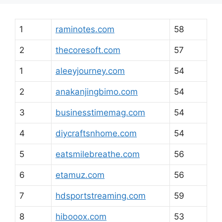
1
raminotes.com
58
2
thecoresoft.com
57
1
aleeyjourney.com
54
2
anakanjingbimo.com
54
3
businesstimemag.com
54
4
diycraftsnhome.com
54
5
eatsmilebreathe.com
56
6
etamuz.com
56
7
hdsportstreaming.com
59
8
hibooox.com
53