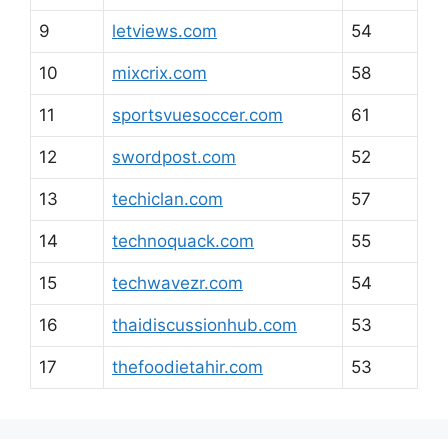
9
letviews.com
54
10
mixcrix.com
58
11
sportsvuesoccer.com
61
12
swordpost.com
52
13
techiclan.com
57
14
technoquack.com
55
15
techwavezr.com
54
16
thaidiscussionhub.com
53
17
thefoodietahir.com
53