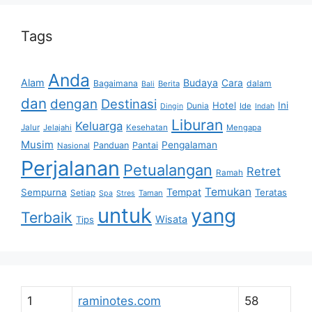
Tags
Anda
Alam
Budaya
Cara
Bagaimana
dalam
Berita
Bali
dan
dengan
Destinasi
Hotel
Ini
Dunia
Ide
Dingin
Indah
Liburan
Keluarga
Jalur
Jelajahi
Kesehatan
Mengapa
Musim
Pengalaman
Panduan
Pantai
Nasional
Perjalanan
Petualangan
Retret
Ramah
Temukan
Tempat
Sempurna
Teratas
Setiap
Taman
Spa
Stres
untuk
yang
Terbaik
Wisata
Tips
1
raminotes.com
58