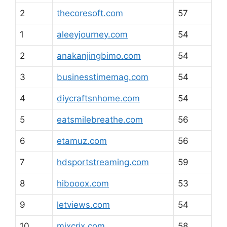
2
thecoresoft.com
57
1
aleeyjourney.com
54
2
anakanjingbimo.com
54
3
businesstimemag.com
54
4
diycraftsnhome.com
54
5
eatsmilebreathe.com
56
6
etamuz.com
56
7
hdsportstreaming.com
59
8
hibooox.com
53
9
letviews.com
54
10
mixcrix.com
58