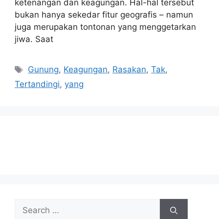
ketenangan dan keagungan. Hal-hal tersebut
bukan hanya sekedar fitur geografis – namun
juga merupakan tontonan yang menggetarkan
jiwa. Saat
Tags
Gunung
,
Keagungan
,
Rasakan
,
Tak
,
Tertandingi
,
yang
Search
for: