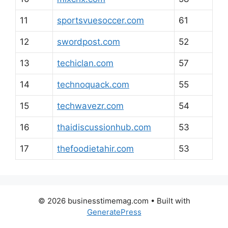
11
sportsvuesoccer.com
61
12
swordpost.com
52
13
techiclan.com
57
14
technoquack.com
55
15
techwavezr.com
54
16
thaidiscussionhub.com
53
17
thefoodietahir.com
53
© 2026 businesstimemag.com
• Built with
GeneratePress