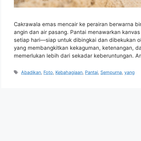
Cakrawala emas mencair ke perairan berwarna biru
angin dan air pasang. Pantai menawarkan kanva
setiap hari—siap untuk dibingkai dan dibekukan 
yang membangkitkan kekaguman, ketenangan, dan 
memerlukan lebih dari sekadar keberuntungan.
Tags
Abadikan
,
Foto
,
Kebahagiaan
,
Pantai
,
Sempurna
,
yang