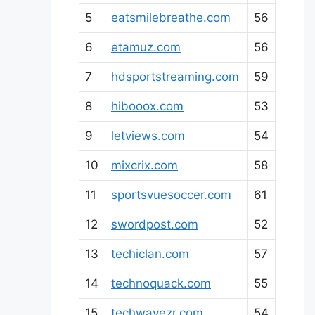
5
eatsmilebreathe.com
56
6
etamuz.com
56
7
hdsportstreaming.com
59
8
hibooox.com
53
9
letviews.com
54
10
mixcrix.com
58
11
sportsvuesoccer.com
61
12
swordpost.com
52
13
techiclan.com
57
14
technoquack.com
55
15
techwavezr.com
54