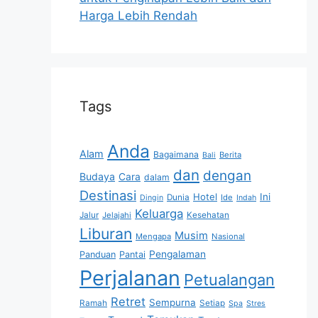
Harga Lebih Rendah
Tags
Anda
Alam
Bagaimana
Berita
Bali
dan
dengan
Budaya
Cara
dalam
Destinasi
Hotel
Ini
Dunia
Ide
Dingin
Indah
Keluarga
Jalur
Jelajahi
Kesehatan
Liburan
Musim
Mengapa
Nasional
Pengalaman
Panduan
Pantai
Perjalanan
Petualangan
Retret
Sempurna
Ramah
Setiap
Spa
Stres