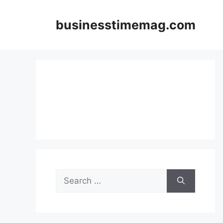
Skip
to
businesstimemag.com
content
Search
for: