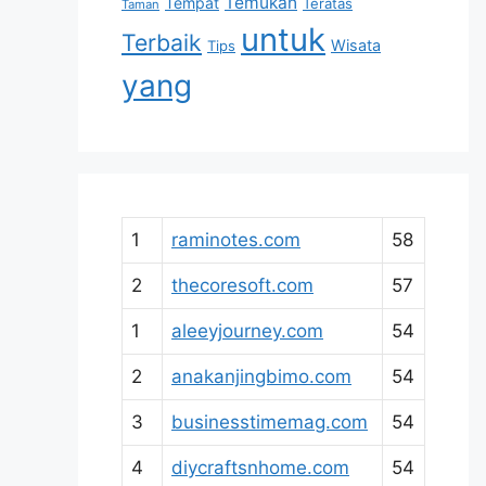
Temukan
Tempat
Teratas
Taman
untuk
Terbaik
Wisata
Tips
yang
1
raminotes.com
58
2
thecoresoft.com
57
1
aleeyjourney.com
54
2
anakanjingbimo.com
54
3
businesstimemag.com
54
4
diycraftsnhome.com
54