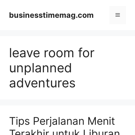
Skip
to
businesstimemag.com
Menu
content
leave room for
unplanned
adventures
Tips Perjalanan Menit
Terakhir untuk Liburan