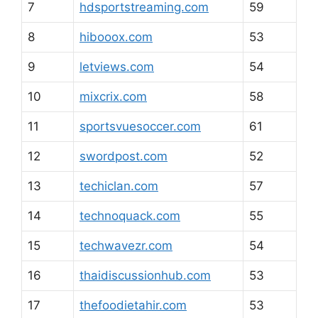
7
hdsportstreaming.com
59
8
hibooox.com
53
9
letviews.com
54
10
mixcrix.com
58
11
sportsvuesoccer.com
61
12
swordpost.com
52
13
techiclan.com
57
14
technoquack.com
55
15
techwavezr.com
54
16
thaidiscussionhub.com
53
17
thefoodietahir.com
53