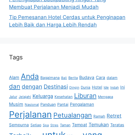
Membuat Perjalanan Menjadi Mudah
Tip Pemesanan Hotel Cerdas untuk Penginapan
Lebih Baik dan Harga Lebih Rendah
Tags
Anda
Alam
Budaya
Cara
Bagaimana
dalam
Berita
Bali
dan
dengan
Destinasi
Hotel
Ini
Dunia
Ide
Dingin
Indah
Liburan
Keluarga
Jalur
Jelajahi
Kesehatan
Mengapa
Musim
Pengalaman
Panduan
Pantai
Nasional
Perjalanan
Petualangan
Retret
Ramah
Temukan
Tempat
Sempurna
Teratas
Setiap
Taman
Spa
Stres
untuk
yang