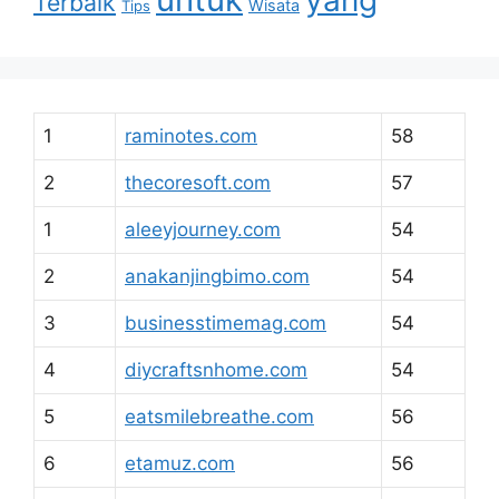
Terbaik
Wisata
Tips
1
raminotes.com
58
2
thecoresoft.com
57
1
aleeyjourney.com
54
2
anakanjingbimo.com
54
3
businesstimemag.com
54
4
diycraftsnhome.com
54
5
eatsmilebreathe.com
56
6
etamuz.com
56