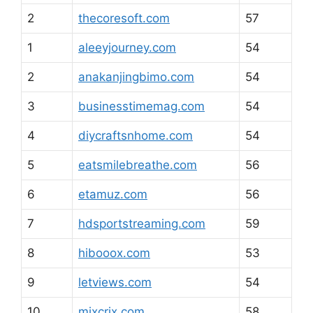
2
thecoresoft.com
57
1
aleeyjourney.com
54
2
anakanjingbimo.com
54
3
businesstimemag.com
54
4
diycraftsnhome.com
54
5
eatsmilebreathe.com
56
6
etamuz.com
56
7
hdsportstreaming.com
59
8
hibooox.com
53
9
letviews.com
54
10
mixcrix.com
58