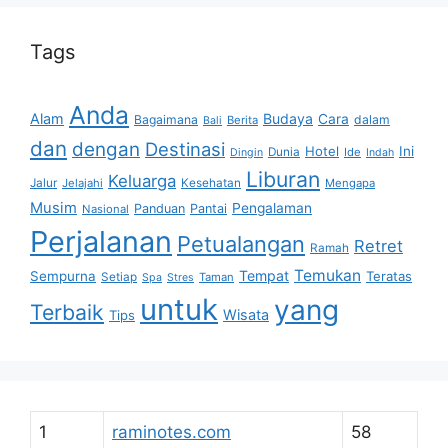
Tags
Anda
Alam
Budaya
Cara
Bagaimana
dalam
Berita
Bali
dan
dengan
Destinasi
Hotel
Ini
Dunia
Ide
Dingin
Indah
Liburan
Keluarga
Jalur
Jelajahi
Kesehatan
Mengapa
Musim
Pengalaman
Panduan
Pantai
Nasional
Perjalanan
Petualangan
Retret
Ramah
Temukan
Tempat
Sempurna
Teratas
Setiap
Taman
Spa
Stres
untuk
yang
Terbaik
Wisata
Tips
1
raminotes.com
58