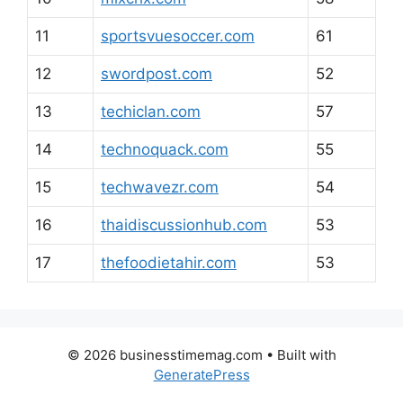
11
sportsvuesoccer.com
61
12
swordpost.com
52
13
techiclan.com
57
14
technoquack.com
55
15
techwavezr.com
54
16
thaidiscussionhub.com
53
17
thefoodietahir.com
53
© 2026 businesstimemag.com
• Built with
GeneratePress