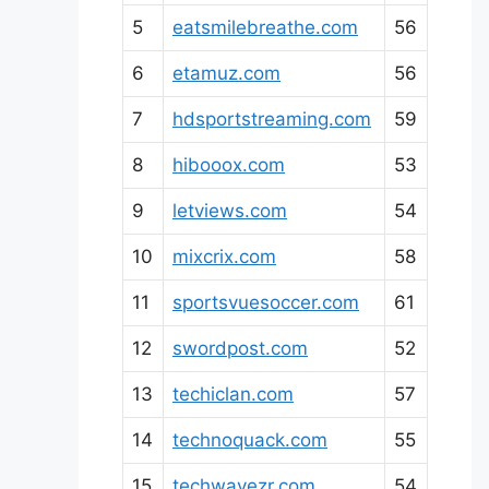
5
eatsmilebreathe.com
56
6
etamuz.com
56
7
hdsportstreaming.com
59
8
hibooox.com
53
9
letviews.com
54
10
mixcrix.com
58
11
sportsvuesoccer.com
61
12
swordpost.com
52
13
techiclan.com
57
14
technoquack.com
55
15
techwavezr.com
54