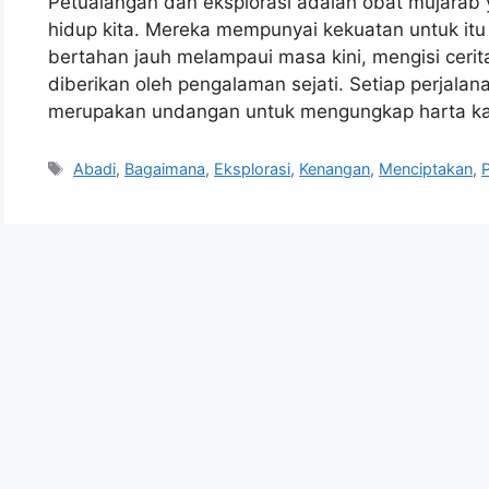
Petualangan dan eksplorasi adalah obat mujara
hidup kita. Mereka mempunyai kekuatan untuk it
bertahan jauh melampaui masa kini, mengisi ceri
diberikan oleh pengalaman sejati. Setiap perjalan
merupakan undangan untuk mengungkap harta kar
Tags
Abadi
,
Bagaimana
,
Eksplorasi
,
Kenangan
,
Menciptakan
,