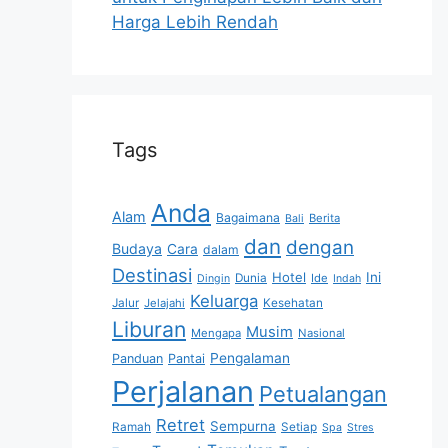
Harga Lebih Rendah
Tags
Anda
Alam
Bagaimana
Berita
Bali
dan
dengan
Budaya
Cara
dalam
Destinasi
Hotel
Ini
Dunia
Ide
Dingin
Indah
Keluarga
Jalur
Jelajahi
Kesehatan
Liburan
Musim
Mengapa
Nasional
Pengalaman
Panduan
Pantai
Perjalanan
Petualangan
Retret
Sempurna
Ramah
Setiap
Spa
Stres