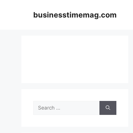
Skip
to
businesstimemag.com
content
Search
for: