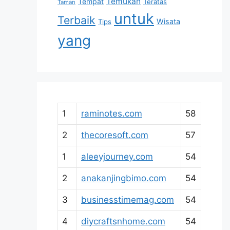
Temukan
Tempat
Teratas
Taman
untuk
Terbaik
Wisata
Tips
yang
1
raminotes.com
58
2
thecoresoft.com
57
1
aleeyjourney.com
54
2
anakanjingbimo.com
54
3
businesstimemag.com
54
4
diycraftsnhome.com
54