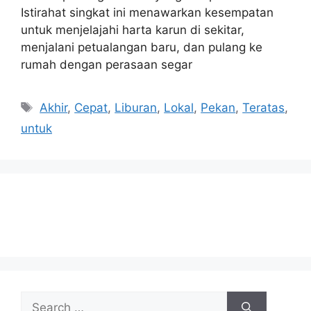
Istirahat singkat ini menawarkan kesempatan
untuk menjelajahi harta karun di sekitar,
menjalani petualangan baru, dan pulang ke
rumah dengan perasaan segar
Tags
Akhir
,
Cepat
,
Liburan
,
Lokal
,
Pekan
,
Teratas
,
untuk
Search