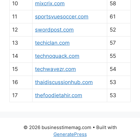
10
mixcrix.com
58
11
sportsvuesoccer.com
61
12
swordpost.com
52
13
techiclan.com
57
14
technoquack.com
55
15
techwavezr.com
54
16
thaidiscussionhub.com
53
17
thefoodietahir.com
53
© 2026 businesstimemag.com
• Built with
GeneratePress