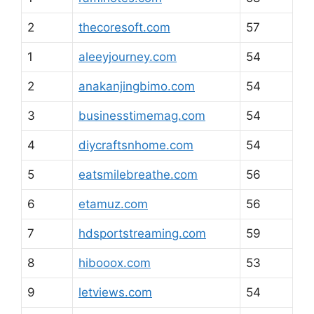
2
thecoresoft.com
57
1
aleeyjourney.com
54
2
anakanjingbimo.com
54
3
businesstimemag.com
54
4
diycraftsnhome.com
54
5
eatsmilebreathe.com
56
6
etamuz.com
56
7
hdsportstreaming.com
59
8
hibooox.com
53
9
letviews.com
54