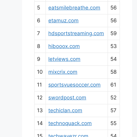
5
eatsmilebreathe.com
56
6
etamuz.com
56
7
hdsportstreaming.com
59
8
hibooox.com
53
9
letviews.com
54
10
mixcrix.com
58
11
sportsvuesoccer.com
61
12
swordpost.com
52
13
techiclan.com
57
14
technoquack.com
55
15
techwavezr.com
54