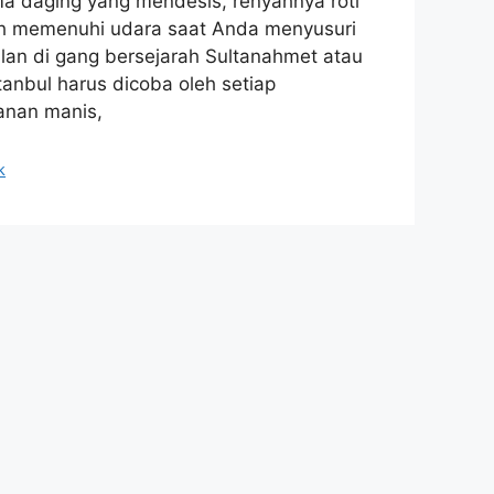
a daging yang mendesis, renyahnya roti
h memenuhi udara saat Anda menyusuri
alan di gang bersejarah Sultanahmet atau
anbul harus dicoba oleh setiap
anan manis,
k