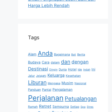
Harga Lebih Rendah
Tags
Anda
Alam
Bagaimana
Berita
Bali
dan
dengan
Budaya
Cara
dalam
Destinasi
Hotel
Ini
Dunia
Ide
Dingin
Indah
Keluarga
Jalur
Jelajahi
Kesehatan
Liburan
Musim
Mengapa
Nasional
Pengalaman
Panduan
Pantai
Perjalanan
Petualangan
Retret
Sempurna
Ramah
Setiap
Spa
Stres