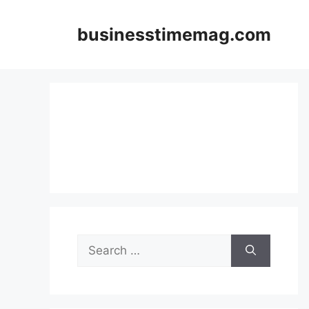
Skip
to
businesstimemag.com
content
Search
for: