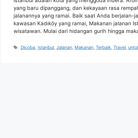
Istanbul adalah kota yang menggoda indera. Arom
yang baru dipanggang, dan kekayaan rasa rempa
jalanannya yang ramai. Baik saat Anda berjalan-j
kawasan Kadıköy yang ramai, Makanan jalanan Ist
wisatawan. Mulai dari hidangan gurih hingga mak
Tags
Dicoba
,
Istanbul
,
Jalanan
,
Makanan
,
Terbaik
,
Travel
,
untu