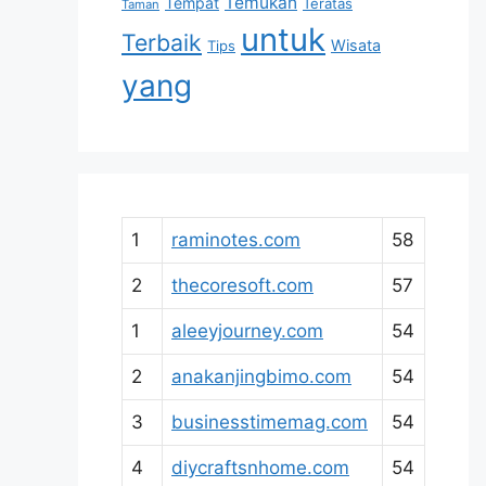
Temukan
Tempat
Teratas
Taman
untuk
Terbaik
Wisata
Tips
yang
1
raminotes.com
58
2
thecoresoft.com
57
1
aleeyjourney.com
54
2
anakanjingbimo.com
54
3
businesstimemag.com
54
4
diycraftsnhome.com
54