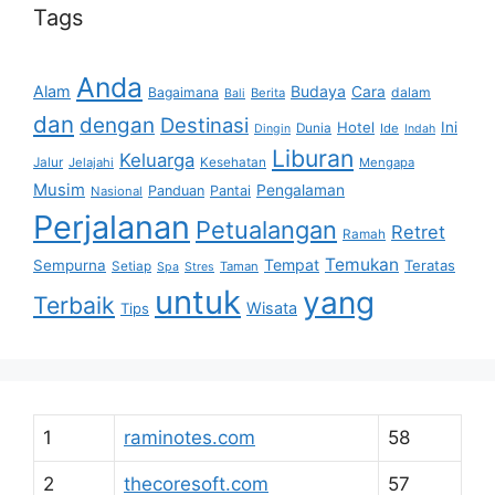
Tags
Anda
Alam
Budaya
Cara
Bagaimana
dalam
Berita
Bali
dan
dengan
Destinasi
Hotel
Ini
Dunia
Ide
Dingin
Indah
Liburan
Keluarga
Jalur
Jelajahi
Kesehatan
Mengapa
Musim
Pengalaman
Panduan
Pantai
Nasional
Perjalanan
Petualangan
Retret
Ramah
Temukan
Tempat
Sempurna
Teratas
Setiap
Taman
Spa
Stres
untuk
yang
Terbaik
Wisata
Tips
1
raminotes.com
58
2
thecoresoft.com
57