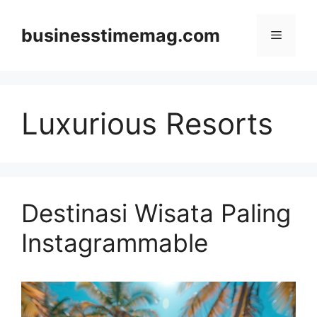
Skip
to
businesstimemag.com
Menu
content
Luxurious Resorts
Destinasi Wisata Paling
Instagrammable