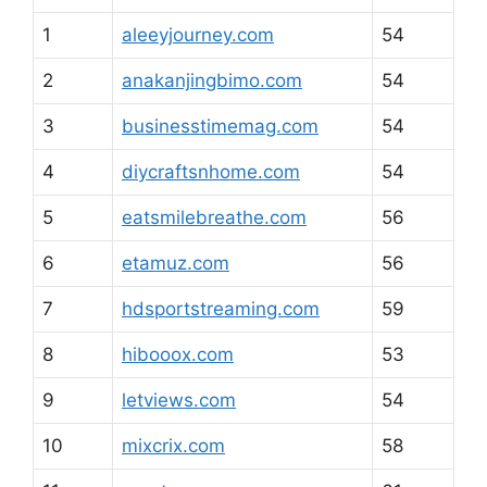
1
aleeyjourney.com
54
2
anakanjingbimo.com
54
3
businesstimemag.com
54
4
diycraftsnhome.com
54
5
eatsmilebreathe.com
56
6
etamuz.com
56
7
hdsportstreaming.com
59
8
hibooox.com
53
9
letviews.com
54
10
mixcrix.com
58