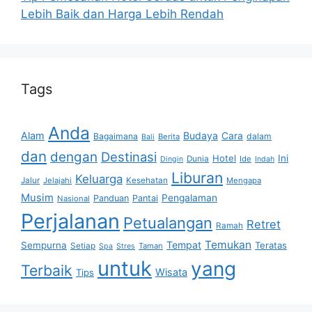
Lebih Baik dan Harga Lebih Rendah
Tags
Anda
Alam
Budaya
Cara
Bagaimana
dalam
Berita
Bali
dan
dengan
Destinasi
Hotel
Ini
Dunia
Ide
Dingin
Indah
Liburan
Keluarga
Jalur
Jelajahi
Kesehatan
Mengapa
Musim
Pengalaman
Panduan
Pantai
Nasional
Perjalanan
Petualangan
Retret
Ramah
Temukan
Tempat
Sempurna
Teratas
Setiap
Taman
Spa
Stres
untuk
yang
Terbaik
Wisata
Tips