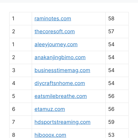
1
raminotes.com
58
2
thecoresoft.com
57
1
aleeyjourney.com
54
2
anakanjingbimo.com
54
3
businesstimemag.com
54
4
diycraftsnhome.com
54
5
eatsmilebreathe.com
56
6
etamuz.com
56
7
hdsportstreaming.com
59
8
hibooox.com
53