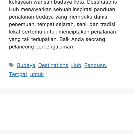
kekayaan warisan budaya kota. Destinations
Hub menawarkan sebuah inspirasi panduan
perjalanan budaya yang membuka dunia
penemuan, tempat sejarah, seni, dan tradisi
lokal bertemu untuk menciptakan perjalanan
yang tak terlupakan. Baik Anda seorang
pelancong berpengalaman
Tags
Budaya
,
Destinations
,
Hub
,
Panduan
,
Tempat
,
untuk