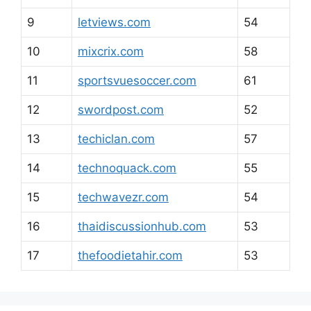
9
letviews.com
54
10
mixcrix.com
58
11
sportsvuesoccer.com
61
12
swordpost.com
52
13
techiclan.com
57
14
technoquack.com
55
15
techwavezr.com
54
16
thaidiscussionhub.com
53
17
thefoodietahir.com
53