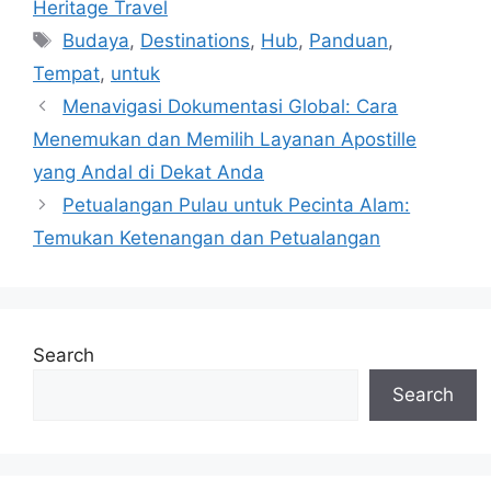
Heritage Travel
Tags
Budaya
,
Destinations
,
Hub
,
Panduan
,
Tempat
,
untuk
Menavigasi Dokumentasi Global: Cara
Menemukan dan Memilih Layanan Apostille
yang Andal di Dekat Anda
Petualangan Pulau untuk Pecinta Alam:
Temukan Ketenangan dan Petualangan
Search
Search