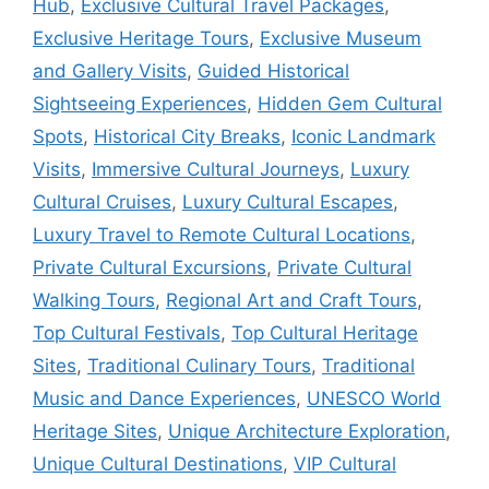
Hub
,
Exclusive Cultural Travel Packages
,
Exclusive Heritage Tours
,
Exclusive Museum
and Gallery Visits
,
Guided Historical
Sightseeing Experiences
,
Hidden Gem Cultural
Spots
,
Historical City Breaks
,
Iconic Landmark
Visits
,
Immersive Cultural Journeys
,
Luxury
Cultural Cruises
,
Luxury Cultural Escapes
,
Luxury Travel to Remote Cultural Locations
,
Private Cultural Excursions
,
Private Cultural
Walking Tours
,
Regional Art and Craft Tours
,
Top Cultural Festivals
,
Top Cultural Heritage
Sites
,
Traditional Culinary Tours
,
Traditional
Music and Dance Experiences
,
UNESCO World
Heritage Sites
,
Unique Architecture Exploration
,
Unique Cultural Destinations
,
VIP Cultural