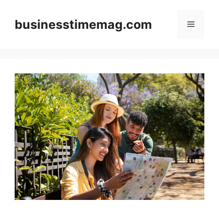
Skip
to
businesstimemag.com
Menu
content