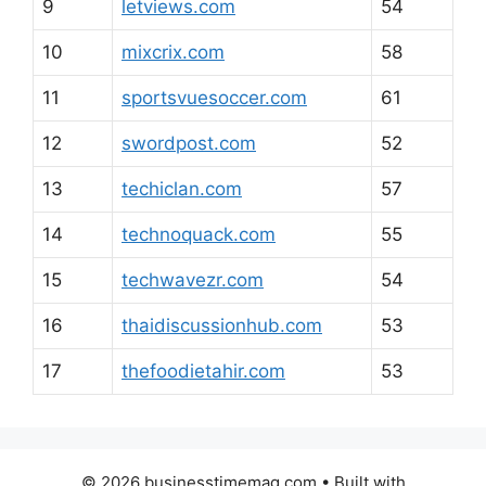
9
letviews.com
54
10
mixcrix.com
58
11
sportsvuesoccer.com
61
12
swordpost.com
52
13
techiclan.com
57
14
technoquack.com
55
15
techwavezr.com
54
16
thaidiscussionhub.com
53
17
thefoodietahir.com
53
© 2026 businesstimemag.com
• Built with