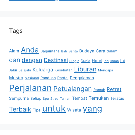
Tags
Anda
Alam
Budaya
Cara
Bagaimana
dalam
Berita
Bali
dan
dengan
Destinasi
Hotel
Ini
Dunia
Ide
Dingin
Indah
Liburan
Keluarga
Jalur
Jelajahi
Kesehatan
Mengapa
Musim
Pengalaman
Panduan
Pantai
Nasional
Perjalanan
Petualangan
Retret
Ramah
Temukan
Tempat
Sempurna
Teratas
Setiap
Taman
Spa
Stres
untuk
yang
Terbaik
Wisata
Tips