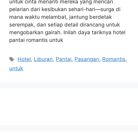
untuk cinta menanti mereka yang mencari
pelarian dari kesibukan sehari-hari—surga di
mana waktu melambat, jantung berdetak
serempak, dan setiap detail dirancang untuk
mengobarkan gairah. Inilah daya tariknya hotel
pantai romantis untuk
Tags
Hotel
,
Liburan
,
Pantai
,
Pasangan
,
Romantis
,
untuk