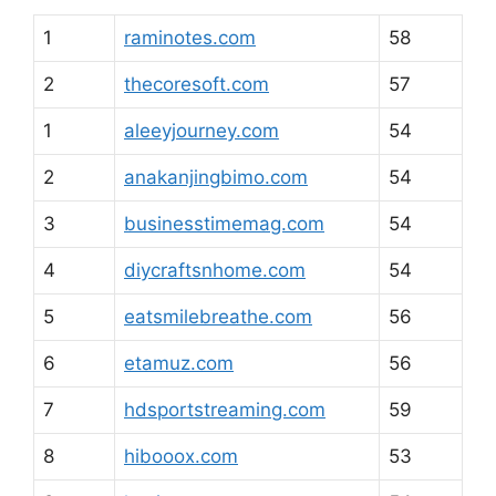
1
raminotes.com
58
2
thecoresoft.com
57
1
aleeyjourney.com
54
2
anakanjingbimo.com
54
3
businesstimemag.com
54
4
diycraftsnhome.com
54
5
eatsmilebreathe.com
56
6
etamuz.com
56
7
hdsportstreaming.com
59
8
hibooox.com
53