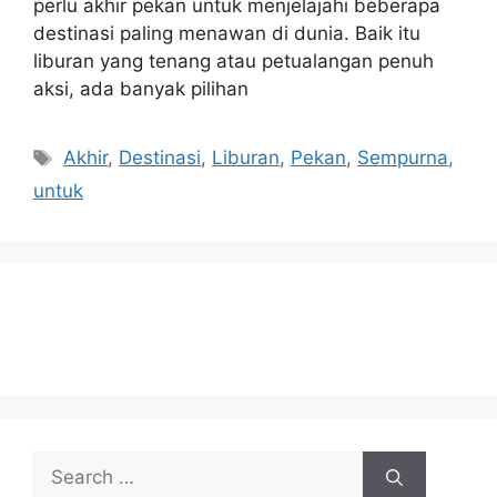
perlu akhir pekan untuk menjelajahi beberapa
destinasi paling menawan di dunia. Baik itu
liburan yang tenang atau petualangan penuh
aksi, ada banyak pilihan
Tags
Akhir
,
Destinasi
,
Liburan
,
Pekan
,
Sempurna
,
untuk
Search
for: