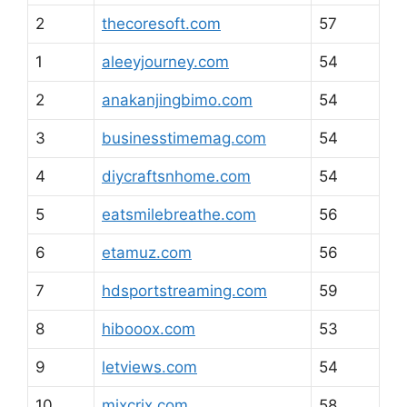
2
thecoresoft.com
57
1
aleeyjourney.com
54
2
anakanjingbimo.com
54
3
businesstimemag.com
54
4
diycraftsnhome.com
54
5
eatsmilebreathe.com
56
6
etamuz.com
56
7
hdsportstreaming.com
59
8
hibooox.com
53
9
letviews.com
54
10
mixcrix.com
58