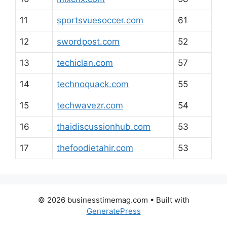
11
sportsvuesoccer.com
61
12
swordpost.com
52
13
techiclan.com
57
14
technoquack.com
55
15
techwavezr.com
54
16
thaidiscussionhub.com
53
17
thefoodietahir.com
53
© 2026 businesstimemag.com
• Built with
GeneratePress