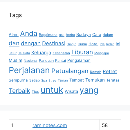
Tags
Anda
Alam
Budaya
Cara
Bagaimana
dalam
Berita
Bali
dan
dengan
Destinasi
Hotel
Ini
Dunia
Ide
Dingin
Indah
Liburan
Keluarga
Jalur
Jelajahi
Kesehatan
Mengapa
Musim
Pengalaman
Panduan
Pantai
Nasional
Perjalanan
Petualangan
Retret
Ramah
Temukan
Tempat
Sempurna
Teratas
Setiap
Taman
Spa
Stres
untuk
yang
Terbaik
Wisata
Tips
1
raminotes.com
58