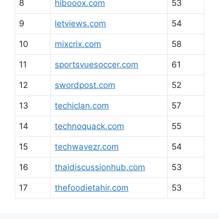
8
hibooox.com
53
9
letviews.com
54
10
mixcrix.com
58
11
sportsvuesoccer.com
61
12
swordpost.com
52
13
techiclan.com
57
14
technoquack.com
55
15
techwavezr.com
54
16
thaidiscussionhub.com
53
17
thefoodietahir.com
53