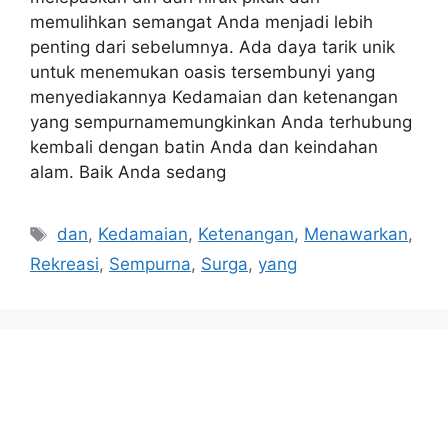
memulihkan semangat Anda menjadi lebih
penting dari sebelumnya. Ada daya tarik unik
untuk menemukan oasis tersembunyi yang
menyediakannya Kedamaian dan ketenangan
yang sempurnamemungkinkan Anda terhubung
kembali dengan batin Anda dan keindahan
alam. Baik Anda sedang
Tags
dan
,
Kedamaian
,
Ketenangan
,
Menawarkan
,
Rekreasi
,
Sempurna
,
Surga
,
yang