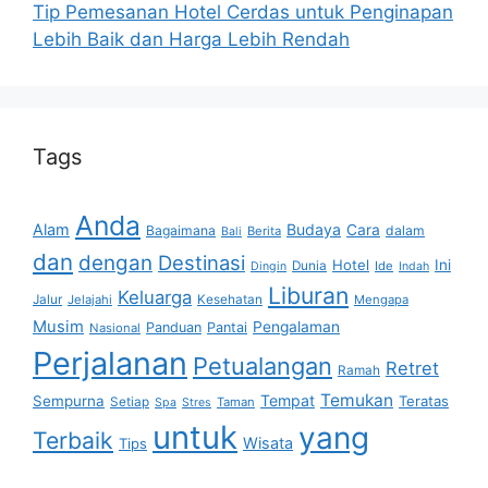
Tip Pemesanan Hotel Cerdas untuk Penginapan
Lebih Baik dan Harga Lebih Rendah
Tags
Anda
Alam
Budaya
Cara
Bagaimana
dalam
Berita
Bali
dan
dengan
Destinasi
Hotel
Ini
Dunia
Ide
Dingin
Indah
Liburan
Keluarga
Jalur
Jelajahi
Kesehatan
Mengapa
Musim
Pengalaman
Panduan
Pantai
Nasional
Perjalanan
Petualangan
Retret
Ramah
Temukan
Tempat
Sempurna
Teratas
Setiap
Taman
Spa
Stres
untuk
yang
Terbaik
Wisata
Tips