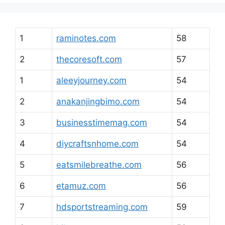
1
raminotes.com
58
2
thecoresoft.com
57
1
aleeyjourney.com
54
2
anakanjingbimo.com
54
3
businesstimemag.com
54
4
diycraftsnhome.com
54
5
eatsmilebreathe.com
56
6
etamuz.com
56
7
hdsportstreaming.com
59