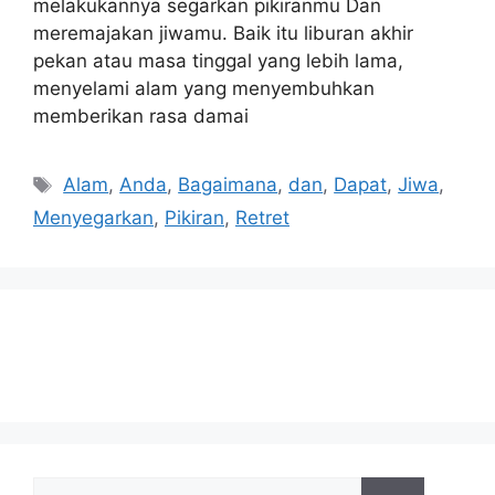
melakukannya segarkan pikiranmu Dan
meremajakan jiwamu. Baik itu liburan akhir
pekan atau masa tinggal yang lebih lama,
menyelami alam yang menyembuhkan
memberikan rasa damai
Tags
Alam
,
Anda
,
Bagaimana
,
dan
,
Dapat
,
Jiwa
,
Menyegarkan
,
Pikiran
,
Retret
Search