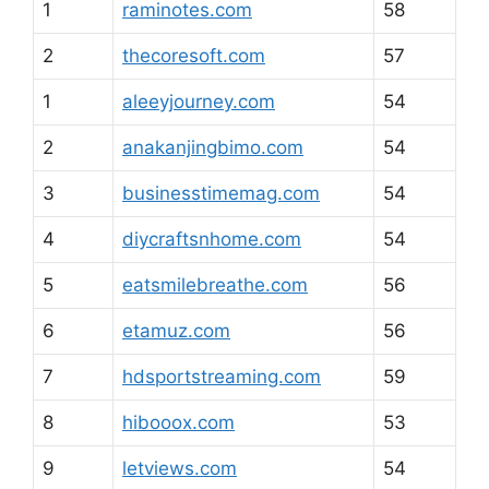
1
raminotes.com
58
2
thecoresoft.com
57
1
aleeyjourney.com
54
2
anakanjingbimo.com
54
3
businesstimemag.com
54
4
diycraftsnhome.com
54
5
eatsmilebreathe.com
56
6
etamuz.com
56
7
hdsportstreaming.com
59
8
hibooox.com
53
9
letviews.com
54