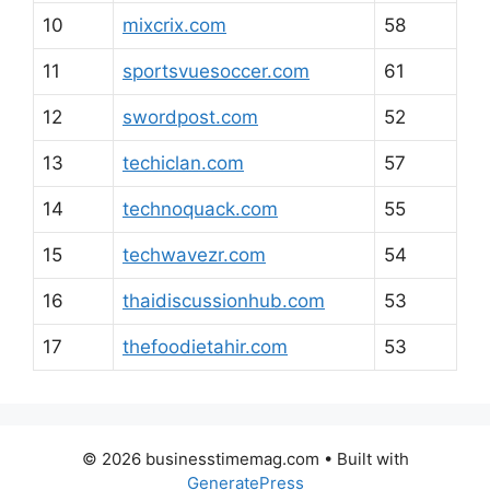
10
mixcrix.com
58
11
sportsvuesoccer.com
61
12
swordpost.com
52
13
techiclan.com
57
14
technoquack.com
55
15
techwavezr.com
54
16
thaidiscussionhub.com
53
17
thefoodietahir.com
53
© 2026 businesstimemag.com
• Built with
GeneratePress