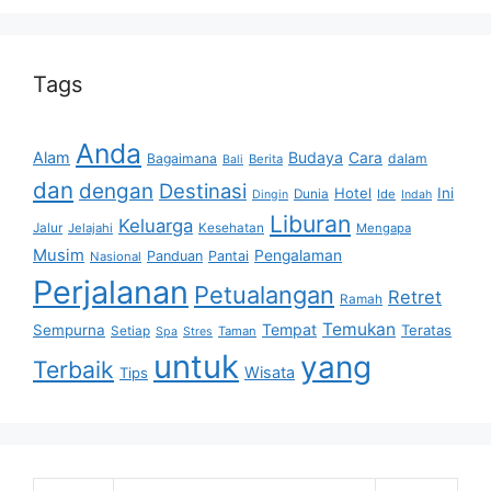
Tags
Anda
Alam
Budaya
Cara
Bagaimana
dalam
Berita
Bali
dan
dengan
Destinasi
Hotel
Ini
Dunia
Ide
Dingin
Indah
Liburan
Keluarga
Jalur
Jelajahi
Kesehatan
Mengapa
Musim
Pengalaman
Panduan
Pantai
Nasional
Perjalanan
Petualangan
Retret
Ramah
Temukan
Tempat
Sempurna
Teratas
Setiap
Taman
Spa
Stres
untuk
yang
Terbaik
Wisata
Tips