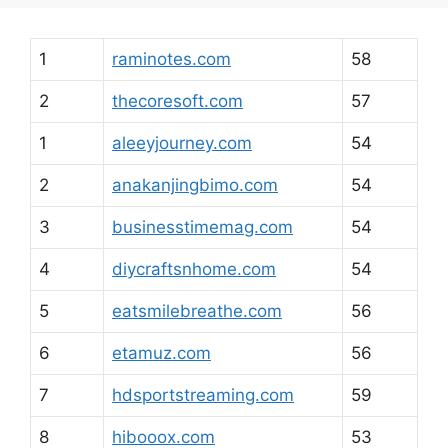
1
raminotes.com
58
2
thecoresoft.com
57
1
aleeyjourney.com
54
2
anakanjingbimo.com
54
3
businesstimemag.com
54
4
diycraftsnhome.com
54
5
eatsmilebreathe.com
56
6
etamuz.com
56
7
hdsportstreaming.com
59
8
hibooox.com
53