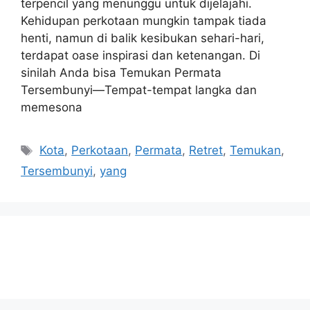
terpencil yang menunggu untuk dijelajahi.
Kehidupan perkotaan mungkin tampak tiada
henti, namun di balik kesibukan sehari-hari,
terdapat oase inspirasi dan ketenangan. Di
sinilah Anda bisa Temukan Permata
Tersembunyi—Tempat-tempat langka dan
memesona
Tags
Kota
,
Perkotaan
,
Permata
,
Retret
,
Temukan
,
Tersembunyi
,
yang