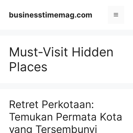
Skip
to
businesstimemag.com
Menu
content
Must-Visit Hidden
Places
Retret Perkotaan:
Temukan Permata Kota
yang Tersembunyi