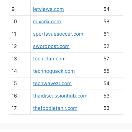
9
letviews.com
54
10
mixcrix.com
58
11
sportsvuesoccer.com
61
12
swordpost.com
52
13
techiclan.com
57
14
technoquack.com
55
15
techwavezr.com
54
16
thaidiscussionhub.com
53
17
thefoodietahir.com
53