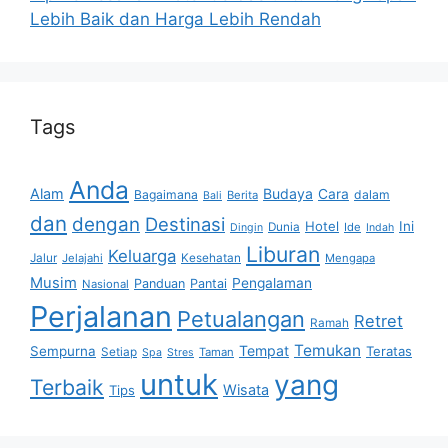
Lebih Baik dan Harga Lebih Rendah
Tags
Anda
Alam
Budaya
Cara
Bagaimana
dalam
Berita
Bali
dan
dengan
Destinasi
Hotel
Ini
Dunia
Ide
Dingin
Indah
Liburan
Keluarga
Jalur
Jelajahi
Kesehatan
Mengapa
Musim
Pengalaman
Panduan
Pantai
Nasional
Perjalanan
Petualangan
Retret
Ramah
Temukan
Tempat
Sempurna
Teratas
Setiap
Taman
Spa
Stres
untuk
yang
Terbaik
Wisata
Tips