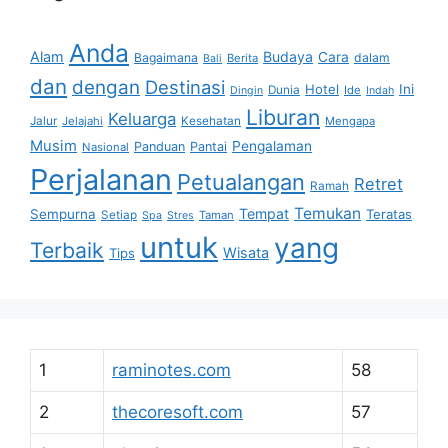
Anda
Alam
Budaya
Cara
Bagaimana
dalam
Berita
Bali
dan
dengan
Destinasi
Hotel
Ini
Dunia
Ide
Dingin
Indah
Liburan
Keluarga
Jalur
Jelajahi
Kesehatan
Mengapa
Musim
Pengalaman
Panduan
Pantai
Nasional
Perjalanan
Petualangan
Retret
Ramah
Temukan
Tempat
Sempurna
Teratas
Setiap
Taman
Spa
Stres
untuk
yang
Terbaik
Wisata
Tips
1
raminotes.com
58
2
thecoresoft.com
57