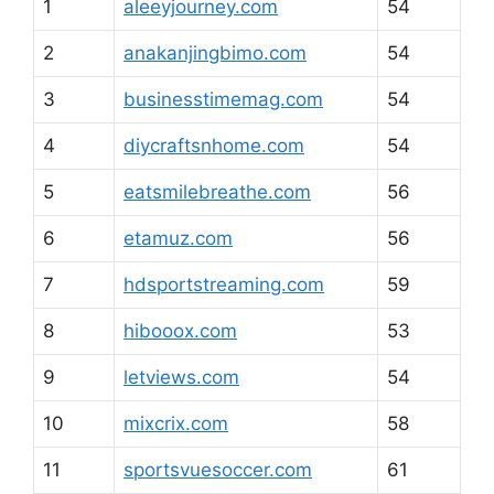
1
aleeyjourney.com
54
2
anakanjingbimo.com
54
3
businesstimemag.com
54
4
diycraftsnhome.com
54
5
eatsmilebreathe.com
56
6
etamuz.com
56
7
hdsportstreaming.com
59
8
hibooox.com
53
9
letviews.com
54
10
mixcrix.com
58
11
sportsvuesoccer.com
61