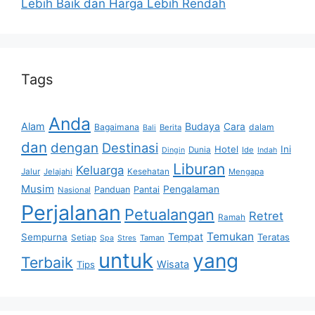
Lebih Baik dan Harga Lebih Rendah
Tags
Anda
Alam
Budaya
Cara
Bagaimana
dalam
Berita
Bali
dan
dengan
Destinasi
Hotel
Ini
Dunia
Ide
Dingin
Indah
Liburan
Keluarga
Jalur
Jelajahi
Kesehatan
Mengapa
Musim
Pengalaman
Panduan
Pantai
Nasional
Perjalanan
Petualangan
Retret
Ramah
Temukan
Tempat
Sempurna
Teratas
Setiap
Taman
Spa
Stres
untuk
yang
Terbaik
Wisata
Tips