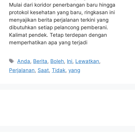
Mulai dari koridor penerbangan baru hingga
protokol kesehatan yang baru, ringkasan ini
menyajikan berita perjalanan terkini yang
dibutuhkan setiap pelancong pemberani.
Kalimat pendek. Tetap terdepan dengan
memperhatikan apa yang terjadi
Tags
Anda
,
Berita
,
Boleh
,
Ini
,
Lewatkan
,
Perjalanan
,
Saat
,
Tidak
,
yang