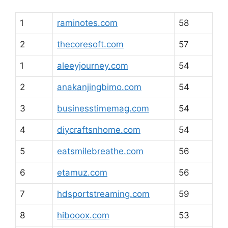
1
raminotes.com
58
2
thecoresoft.com
57
1
aleeyjourney.com
54
2
anakanjingbimo.com
54
3
businesstimemag.com
54
4
diycraftsnhome.com
54
5
eatsmilebreathe.com
56
6
etamuz.com
56
7
hdsportstreaming.com
59
8
hibooox.com
53