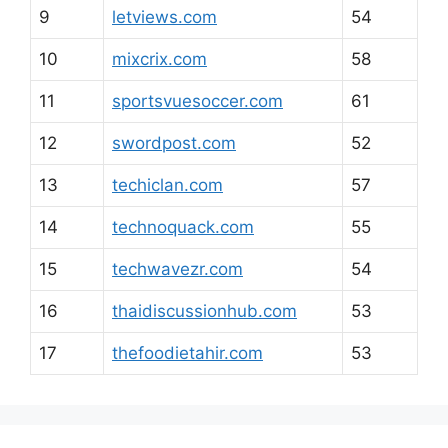
9
letviews.com
54
10
mixcrix.com
58
11
sportsvuesoccer.com
61
12
swordpost.com
52
13
techiclan.com
57
14
technoquack.com
55
15
techwavezr.com
54
16
thaidiscussionhub.com
53
17
thefoodietahir.com
53