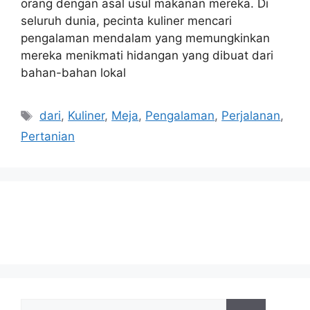
orang dengan asal usul makanan mereka. Di
seluruh dunia, pecinta kuliner mencari
pengalaman mendalam yang memungkinkan
mereka menikmati hidangan yang dibuat dari
bahan-bahan lokal
Tags
dari
,
Kuliner
,
Meja
,
Pengalaman
,
Perjalanan
,
Pertanian
Search