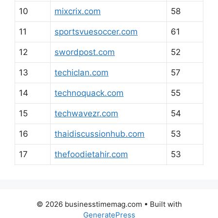
10
mixcrix.com
58
11
sportsvuesoccer.com
61
12
swordpost.com
52
13
techiclan.com
57
14
technoquack.com
55
15
techwavezr.com
54
16
thaidiscussionhub.com
53
17
thefoodietahir.com
53
© 2026 businesstimemag.com
• Built with
GeneratePress