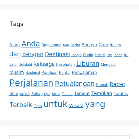
Tags
Anda
Alam
Budaya
Cara
Bagaimana
dalam
Berita
Bali
dan
dengan
Destinasi
Hotel
Ini
Dunia
Ide
Dingin
Indah
Liburan
Keluarga
Jalur
Jelajahi
Kesehatan
Mengapa
Musim
Pengalaman
Panduan
Pantai
Nasional
Perjalanan
Petualangan
Retret
Ramah
Temukan
Tempat
Sempurna
Teratas
Setiap
Taman
Spa
Stres
untuk
yang
Terbaik
Wisata
Tips