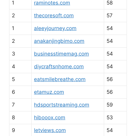
1
raminotes.com
58
2
thecoresoft.com
57
1
aleeyjourney.com
54
2
anakanjingbimo.com
54
3
businesstimemag.com
54
4
diycraftsnhome.com
54
5
eatsmilebreathe.com
56
6
etamuz.com
56
7
hdsportstreaming.com
59
8
hibooox.com
53
9
letviews.com
54