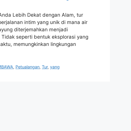
Anda Lebih Dekat dengan Alam, tur
erjalanan intim yang unik di mana air
dayung diterjemahkan menjadi
Tidak seperti bentuk eksplorasi yang
waktu, memungkinkan lingkungan
MBAWA
,
Petualangan
,
Tur
,
yang