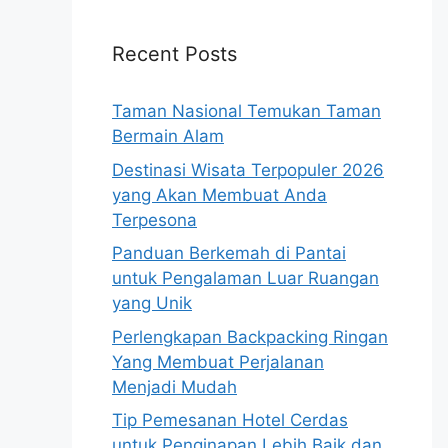
Recent Posts
Taman Nasional Temukan Taman
Bermain Alam
Destinasi Wisata Terpopuler 2026
yang Akan Membuat Anda
Terpesona
Panduan Berkemah di Pantai
untuk Pengalaman Luar Ruangan
yang Unik
Perlengkapan Backpacking Ringan
Yang Membuat Perjalanan
Menjadi Mudah
Tip Pemesanan Hotel Cerdas
untuk Penginapan Lebih Baik dan