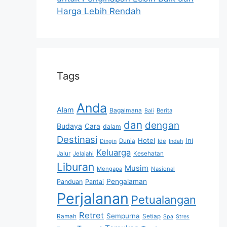
Harga Lebih Rendah
Tags
Anda
Alam
Bagaimana
Berita
Bali
dan
dengan
Budaya
Cara
dalam
Destinasi
Hotel
Ini
Dunia
Ide
Dingin
Indah
Keluarga
Jalur
Jelajahi
Kesehatan
Liburan
Musim
Mengapa
Nasional
Pengalaman
Panduan
Pantai
Perjalanan
Petualangan
Retret
Sempurna
Ramah
Setiap
Spa
Stres